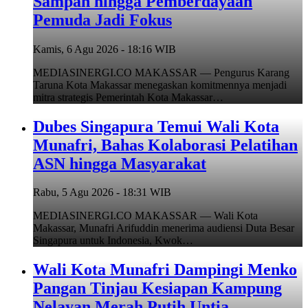
Sampah hingga Pemberdayaan
Pemuda Jadi Fokus
Kamis, 6 Agu 2026 - 18:16 WIB
MEDIASINERGI.CO MAKASSAR — Pengurus Karang
Taruna Kota Makassar menegaskan komitmennya menjadi
mitra strategis Pemerintah Kota Makassar…
Dubes Singapura Temui Wali Kota
Munafri, Bahas Kolaborasi Pelatihan
ASN hingga Masyarakat
Rabu, 5 Agu 2026 - 18:31 WIB
MEDIASINERGI.CO MAKASSAR — Wali Kota
Makassar, Munafri Arifuddin menerima audiensi Duta Besar
Singapura untuk Indonesia, Kwok…
Wali Kota Munafri Dampingi Menko
Pangan Tinjau Kesiapan Kampung
Nelayan Merah Putih Untia