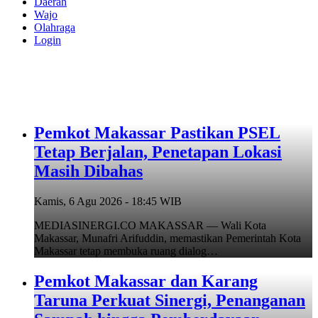
Daerah
Wajo
Olahraga
Login
Pemkot Makassar Pastikan PSEL
Tetap Berjalan, Penetapan Lokasi
Masih Dibahas
Kamis, 6 Agu 2026 - 18:45 WIB
MEDIASINERGI.CO MAKASSAR — Wali Kota
Makassar, Munafri Arifuddin, memastikan Pemerintah Kota
Makassar tetap membuka ruang dialog…
Pemkot Makassar dan Karang
Taruna Perkuat Sinergi, Penanganan