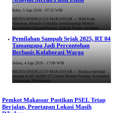
Rabu, 5 Agu 2026 - 07:32 WIB
MEDIASINERGI.CO MAKASSAR — Wali Kota
Makassar, Munafri Arifuddin mendampingi Menteri
Koordinator Bidang Pangan, Zulkifli Hasan, meninjau…
Pemilahan Sampah Sejak 2025, RT 04
Tamangapa Jadi Percontohan
Berbasis Kolaborasi Warga
Selasa, 4 Agu 2026 - 17:09 WIB
MEDIASINERGI.CO MAKASSAR — Budaya memilah
sampah di RT 04/RW 07 Cluster Berlian Permata, Kelurahan
Tamangapa, Kecamatan…
Pemkot Makassar Pastikan PSEL Tetap
Berjalan, Penetapan Lokasi Masih