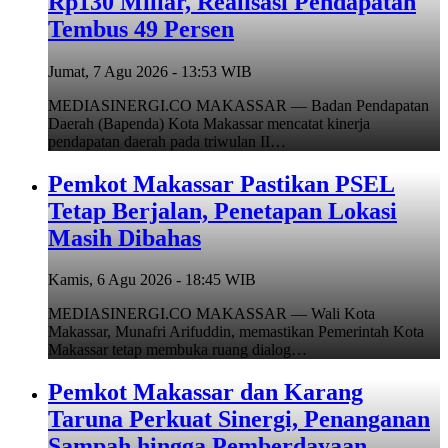
Rp130 Miliar, Realisasi Pendapatan
Tembus 49 Persen
Jumat, 7 Agu 2026 - 13:53 WIB
MEDIASINERGI.CO MAKASSAR — Badan Pendapatan
Daerah (Bapenda) Kota Makassar mencatat kinerja
pendapatan daerah pada triwulan II…
Pemkot Makassar Pastikan PSEL
Tetap Berjalan, Penetapan Lokasi
Masih Dibahas
Kamis, 6 Agu 2026 - 18:45 WIB
MEDIASINERGI.CO MAKASSAR — Wali Kota
Makassar, Munafri Arifuddin, memastikan Pemerintah Kota
Makassar tetap membuka ruang dialog…
Pemkot Makassar dan Karang
Taruna Perkuat Sinergi, Penanganan
Sampah hingga Pemberdayaan