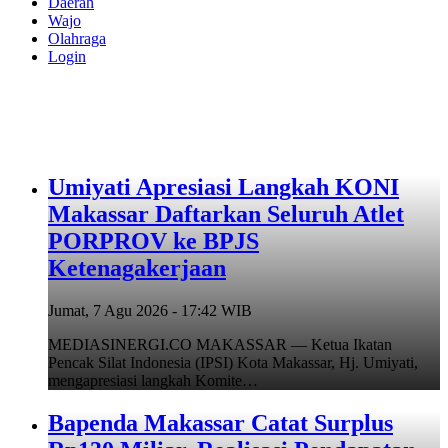
Daerah
Wajo
Olahraga
Login
Umiyati Apresiasi Langkah KONI
Makassar Daftarkan Seluruh Atlet
PORPROV ke BPJS
Ketenagakerjaan
Jumat, 7 Agu 2026 - 17:42 WIB
MEDIASINERGI.CO MAKASSAR — Ketua Ikatan
Pencak Silat Indonesia (IPSI) Kota Makassar, Hj. Umiyati,
mengapresiasi langkah Komite…
Bapenda Makassar Catat Surplus