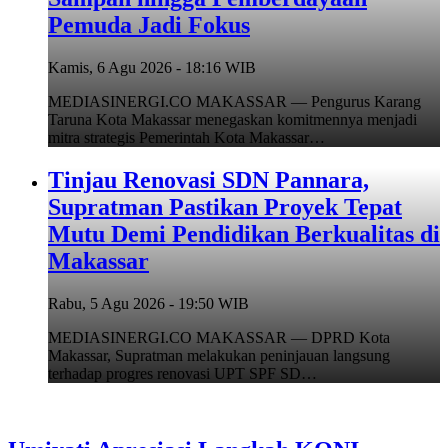
Pemuda Jadi Fokus
Kamis, 6 Agu 2026 - 18:16 WIB
MEDIASINERGI.CO MAKASSAR — Pengurus Karang
Taruna Kota Makassar menegaskan komitmennya menjadi
mitra strategis Pemerintah Kota Makassar…
Tinjau Renovasi SDN Pannara,
Supratman Pastikan Proyek Tepat
Mutu Demi Pendidikan Berkualitas di
Makassar
Rabu, 5 Agu 2026 - 19:50 WIB
MEDIASINERGI.CO MAKASSAR — DPRD Kota
Makassar, Supratman melakukan peninjauan langsung
terhadap progres renovasi UPT SPF SD…