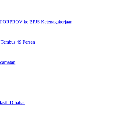
et PORPROV ke BPJS Ketenagakerjaan
n Tembus 49 Persen
camatan
Masih Dibahas