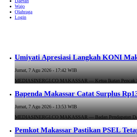
Daerah
Wajo
Olahraga
Login
Umiyati Apresiasi Langkah KONI Mak
Jumat, 7 Agu 2026 - 17:42 WIB
MEDIASINERGI.CO MAKASSAR — Ketua Ikatan Pencak Silat I
Bapenda Makassar Catat Surplus Rp130
Jumat, 7 Agu 2026 - 13:53 WIB
MEDIASINERGI.CO MAKASSAR — Badan Pendapatan Daerah (B
Pemkot Makassar Pastikan PSEL Tetap