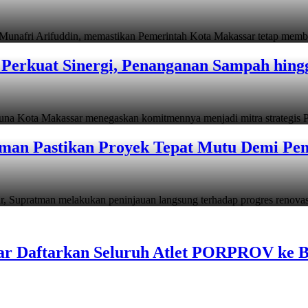
i Arifuddin, memastikan Pemerintah Kota Makassar tetap memb
Perkuat Sinergi, Penanganan Sampah hin
ta Makassar menegaskan komitmennya menjadi mitra strategis P
man Pastikan Proyek Tepat Mutu Demi Pend
atman melakukan peninjauan langsung terhadap progres renov
ar Daftarkan Seluruh Atlet PORPROV ke 