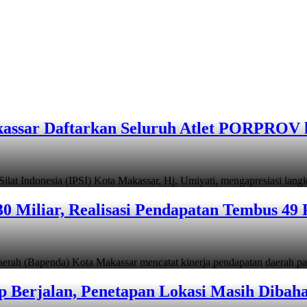
assar Daftarkan Seluruh Atlet PORPROV 
ndonesia (IPSI) Kota Makassar, Hj. Umiyati, mengapresiasi lan
 Miliar, Realisasi Pendapatan Tembus 49 
apenda) Kota Makassar mencatat kinerja pendapatan daerah pad
 Berjalan, Penetapan Lokasi Masih Dibah