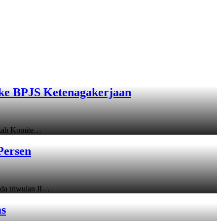
ke BPJS Ketenagakerjaan
gkah Komite…
Persen
a triwulan II…
as