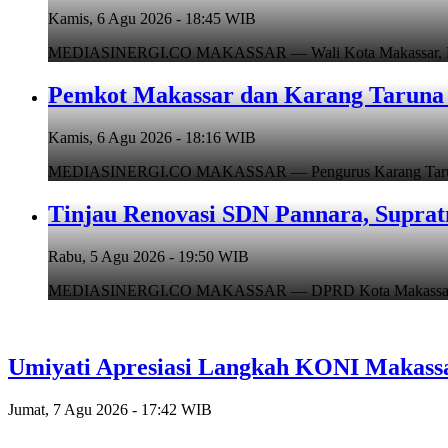
Kamis, 6 Agu 2026 - 18:45 WIB
MEDIASINERGI.CO MAKASSAR — Wali Kota Makassar, Munafr
Pemkot Makassar dan Karang Taruna 
Kamis, 6 Agu 2026 - 18:16 WIB
MEDIASINERGI.CO MAKASSAR — Pengurus Karang Taruna Ko
Tinjau Renovasi SDN Pannara, Suprat
Rabu, 5 Agu 2026 - 19:50 WIB
MEDIASINERGI.CO MAKASSAR — DPRD Kota Makassar, Supr
Umiyati Apresiasi Langkah KONI Makass
Jumat, 7 Agu 2026 - 17:42 WIB