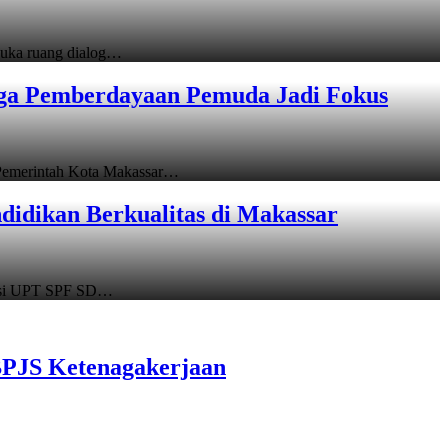
uka ruang dialog…
gga Pemberdayaan Pemuda Jadi Fokus
emerintah Kota Makassar…
idikan Berkualitas di Makassar
asi UPT SPF SD…
BPJS Ketenagakerjaan