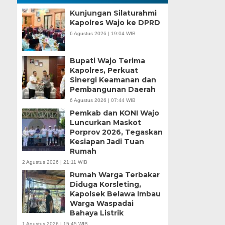
Kunjungan Silaturahmi
Kapolres Wajo ke DPRD
6 Agustus 2026 | 19:04 WIB
Bupati Wajo Terima
Kapolres, Perkuat
Sinergi Keamanan dan
Pembangunan Daerah
6 Agustus 2026 | 07:44 WIB
Pemkab dan KONI Wajo
Luncurkan Maskot
Porprov 2026, Tegaskan
Kesiapan Jadi Tuan
Rumah
2 Agustus 2026 | 21:11 WIB
Rumah Warga Terbakar
Diduga Korsleting,
Kapolsek Belawa Imbau
Warga Waspadai
Bahaya Listrik
1 Agustus 2026 | 15:45 WIB