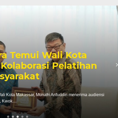
a Temui Wali Kota
Kolaborasi Pelatihan
syarakat
ta Makassar, Munafri Arifuddin menerima audiensi
a, Kwok…