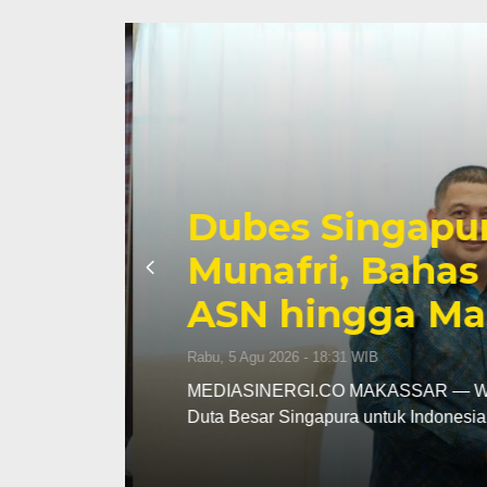
na
ah
Dubes Singapur
i
Munafri, Bahas 
ASN hingga Ma
Rabu, 5 Agu 2026 - 18:31 WIB
an
MEDIASINERGI.CO MAKASSAR — Wali Ko
Duta Besar Singapura untuk Indonesi