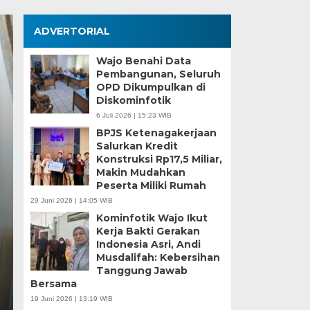
ADVERTORIAL
Wajo Benahi Data
Pembangunan, Seluruh
OPD Dikumpulkan di
Diskominfotik
6 Juli 2026 | 15:23 WIB
BPJS Ketenagakerjaan
Wali Kota Munafri D
Salurkan Kredit
Konstruksi Rp17,5 Miliar,
Pangan Tinjau Kesi
Makin Mudahkan
Peserta Miliki Rumah
Nelayan Merah Putih
29 Juni 2026 | 14:05 WIB
Kominfotik Wajo Ikut
Rabu, 5 Agu 2026 - 07:32 WIB
Kerja Bakti Gerakan
Indonesia Asri, Andi
MEDIASINERGI.CO MAKASSAR — Wali Kota Makassar,
Musdalifah: Kebersihan
Koordinator Bidang Pangan, Zulkifli Hasan, meninja
Tanggung Jawab
Bersama
19 Juni 2026 | 13:19 WIB