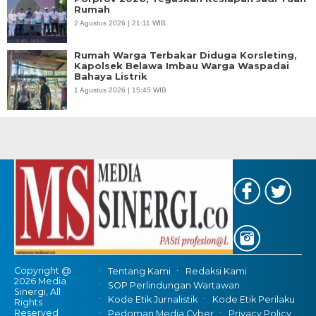
Rumah
2 Agustus 2026 | 21:11 WIB
Rumah Warga Terbakar Diduga Korsleting,
Kapolsek Belawa Imbau Warga Waspadai
Bahaya Listrik
1 Agustus 2026 | 15:45 WIB
Copyright @
Tentang Kami
Redaksi Kami
2026 Media
SOP Perlindungan Wartawan
Sinergi, All
Kode Etik Jurnalistik
Kode Etik Perilaku
Rights
Reserved
Pedoman Media Cyber
Privacy Policy