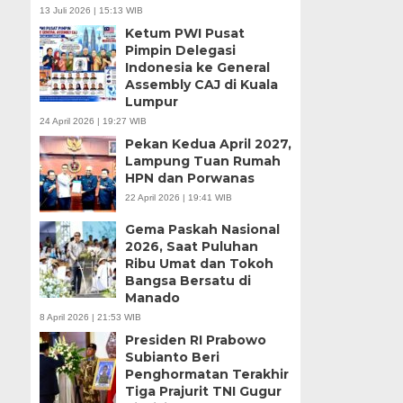
13 Juli 2026 | 15:13 WIB
Ketum PWI Pusat
Pimpin Delegasi
Indonesia ke General
Assembly CAJ di Kuala
Lumpur
24 April 2026 | 19:27 WIB
Pekan Kedua April 2027,
Lampung Tuan Rumah
HPN dan Porwanas
22 April 2026 | 19:41 WIB
Gema Paskah Nasional
2026, Saat Puluhan
Ribu Umat dan Tokoh
Bangsa Bersatu di
Manado
8 April 2026 | 21:53 WIB
Presiden RI Prabowo
Subianto Beri
Penghormatan Terakhir
Tiga Prajurit TNI Gugur