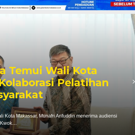
fri Dampingi Menko
 Kesiapan Kampung
Putih Untia
ta Makassar, Munafri Arifuddin mendampingi Menteri
asan, meninjau…