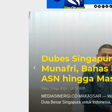
Wali Kota Muna
n
Pangan Tinjau
Nelayan Merah 
Rabu, 5 Agu 2026 - 07:32 WIB
iensi
MEDIASINERGI.CO MAKASSAR — Wali Ko
Koordinator Bidang Pangan, Zulkifli H