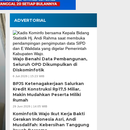
ADVERTORIAL
Wajo Benahi Data Pembangunan,
Seluruh OPD Dikumpulkan di
Pemilahan Sampah Se
Diskominfotik
Tamangapa Jadi Perc
6 Juli 2026 | 15:23 WIB
BPJS Ketenagakerjaan Salurkan
Kolaborasi Warga
Kredit Konstruksi Rp17,5 Miliar,
Makin Mudahkan Peserta Miliki
Rumah
Selasa, 4 Agu 2026 - 17:09 WIB
29 Juni 2026 | 14:05 WIB
MEDIASINERGI.CO MAKASSAR — Budaya memilah sa
Kominfotik Wajo Ikut Kerja Bakti
Permata, Kelurahan Tamangapa, Kecamatan…
Gerakan Indonesia Asri, Andi
Musdalifah: Kebersihan Tanggung