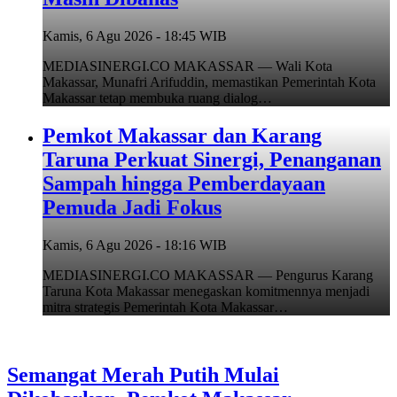
Kamis, 6 Agu 2026 - 18:45 WIB
MEDIASINERGI.CO MAKASSAR — Wali Kota
Makassar, Munafri Arifuddin, memastikan Pemerintah Kota
Makassar tetap membuka ruang dialog…
Pemkot Makassar dan Karang
Taruna Perkuat Sinergi, Penanganan
Sampah hingga Pemberdayaan
Pemuda Jadi Fokus
Kamis, 6 Agu 2026 - 18:16 WIB
MEDIASINERGI.CO MAKASSAR — Pengurus Karang
Taruna Kota Makassar menegaskan komitmennya menjadi
mitra strategis Pemerintah Kota Makassar…
Semangat Merah Putih Mulai