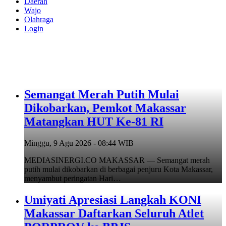
Daerah
Wajo
Olahraga
Login
Semangat Merah Putih Mulai
Dikobarkan, Pemkot Makassar
Matangkan HUT Ke-81 RI
Minggu, 9 Agu 2026 - 08:44 WIB
MEDIASINERGI.CO MAKASSAR — Semangat merah
putih mulai dikobarkan di berbagai penjuru Kota Makassar,
menyambut peringatan Hari…
Umiyati Apresiasi Langkah KONI
Makassar Daftarkan Seluruh Atlet