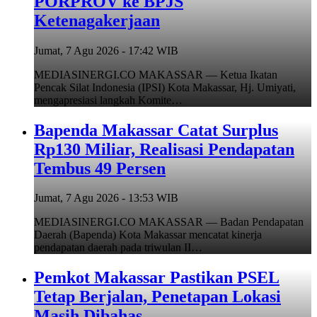
PORPROV ke BPJS
Ketenagakerjaan
Jumat, 7 Agu 2026 - 17:42 WIB
MEDIASINERGI.CO MAKASSAR — Ketua Ikatan
Pencak Silat Indonesia (IPSI) Kota Makassar, Hj. Umiyati,
mengapresiasi langkah Komite…
Bapenda Makassar Catat Surplus
Rp130 Miliar, Realisasi Pendapatan
Tembus 49 Persen
Jumat, 7 Agu 2026 - 13:53 WIB
MEDIASINERGI.CO MAKASSAR — Badan Pendapatan
Daerah (Bapenda) Kota Makassar mencatat kinerja
pendapatan daerah pada triwulan II…
Pemkot Makassar Pastikan PSEL
Tetap Berjalan, Penetapan Lokasi
Masih Dibahas