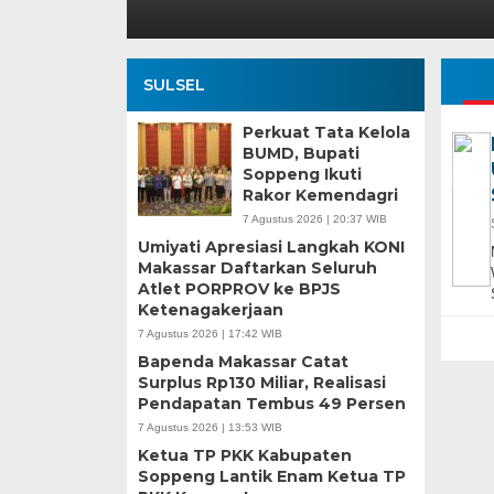
SULSEL
Perkuat Tata Kelola
BUMD, Bupati
Soppeng Ikuti
Rakor Kemendagri
7 Agustus 2026 | 20:37 WIB
Umiyati Apresiasi Langkah KONI
Makassar Daftarkan Seluruh
Atlet PORPROV ke BPJS
Ketenagakerjaan
7 Agustus 2026 | 17:42 WIB
Bapenda Makassar Catat
Surplus Rp130 Miliar, Realisasi
Pendapatan Tembus 49 Persen
7 Agustus 2026 | 13:53 WIB
Ketua TP PKK Kabupaten
Soppeng Lantik Enam Ketua TP