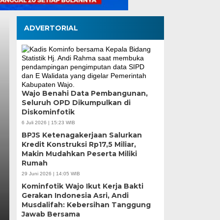
ADVERTORIAL
Pemkot Makassar da
Wajo Benahi Data Pembangunan,
Seluruh OPD Dikumpulkan di
Perkuat Sinergi, Pe
Diskominfotik
hingga Pemberdayaa
6 Juli 2026 | 15:23 WIB
BPJS Ketenagakerjaan Salurkan
Fokus
Kredit Konstruksi Rp17,5 Miliar,
Makin Mudahkan Peserta Miliki
Rumah
Kamis, 6 Agu 2026 - 18:16 WIB
29 Juni 2026 | 14:05 WIB
MEDIASINERGI.CO MAKASSAR — Pengurus Karang 
Kominfotik Wajo Ikut Kerja Bakti
komitmennya menjadi mitra strategis Pemerintah Ko
Gerakan Indonesia Asri, Andi
Musdalifah: Kebersihan Tanggung
Jawab Bersama