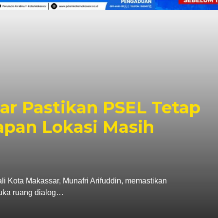
r Pastikan PSEL Tetap
apan Lokasi Masih
ta Makassar, Munafri Arifuddin, memastikan
uka ruang dialog…