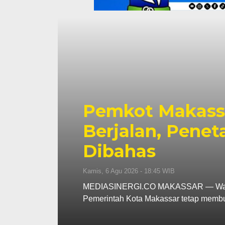
p130
Pemkot Makassa
s
Berjalan, Penet
Dibahas
Kamis, 6 Agu 2026 - 18:45 WIB
ar
MEDIASINERGI.CO MAKASSAR — Wali Ko
Pemerintah Kota Makassar tetap memb