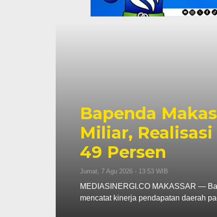
 Rp130
Pemkot Makas
mbus
Berjalan, Pe
Dibahas
Kamis, 6 Agu 2026 - 18:45 WIB
akassar
MEDIASINERGI.CO MAKASSAR — Wa
Pemerintah Kota Makassar tetap