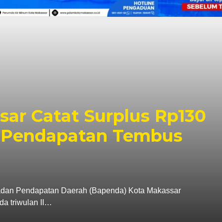
sar Pastikan PSEL Teta
netapan Lokasi Masih
li Kota Makassar, Munafri Arifuddin, memastikan
 membuka ruang dialog…