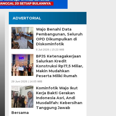
ADVERTORIAL
Wajo Benahi Data
Pembangunan, Seluruh
OPD Dikumpulkan di
Diskominfotik
Pemkot Makassar 
6 Juli 2026 | 15:23 WIB
BPJS Ketenagakerjaan
p
Perkuat Sinergi,
Salurkan Kredit
Konstruksi Rp17,5 Miliar,
hingga Pemberday
Makin Mudahkan
Peserta Miliki Rumah
Fokus
29 Juni 2026 | 14:05 WIB
Kominfotik Wajo Ikut
Kamis, 6 Agu 2026 - 18:16 WIB
Kerja Bakti Gerakan
Indonesia Asri, Andi
MEDIASINERGI.CO MAKASSAR — Pengurus Ka
Musdalifah: Kebersihan
komitmennya menjadi mitra strategis Pemerin
Tanggung Jawab
Bersama