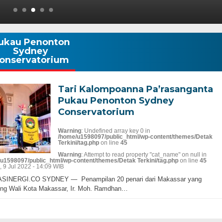
ukau Penonton
Sydney
onservatorium
Tari Kalompoanna Pa’rasanganta
Pukau Penonton Sydney
Conservatorium
Warning
: Undefined array key 0 in
/home/u1598097/public_html/wp-content/themes/Detak
Terkini/tag.php
on line
45
Warning
: Attempt to read property "cat_name" on null in
u1598097/public_html/wp-content/themes/Detak Terkini/tag.php
on line
45
, 9 Jul 2022 - 14:09 WIB
SINERGI.CO SYDNEY — Penampilan 20 penari dari Makassar yang
ong Wali Kota Makassar, Ir. Moh. Ramdhan…