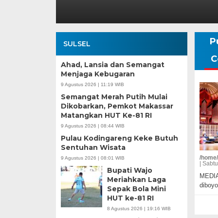
P
SULSEL
C
Ahad, Lansia dan Semangat
Menjaga Kebugaran
9 Agustus 2026 | 11:19 WIB
Semangat Merah Putih Mulai
Dikobarkan, Pemkot Makassar
Matangkan HUT Ke-81 RI
9 Agustus 2026 | 08:44 WIB
Pulau Kodingareng Keke Butuh
Sentuhan Wisata
/home/
9 Agustus 2026 | 08:01 WIB
|
Sabtu
Bupati Wajo
MEDIA
Meriahkan Laga
diboy
Sepak Bola Mini
HUT ke-81 RI
8 Agustus 2026 | 19:16 WIB