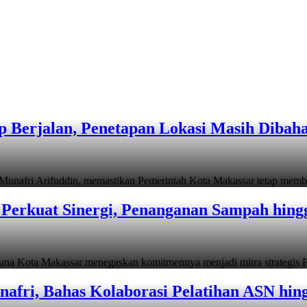
 Berjalan, Penetapan Lokasi Masih Dibah
i Arifuddin, memastikan Pemerintah Kota Makassar tetap memb
Perkuat Sinergi, Penanganan Sampah hin
ta Makassar menegaskan komitmennya menjadi mitra strategis P
afri, Bahas Kolaborasi Pelatihan ASN hin