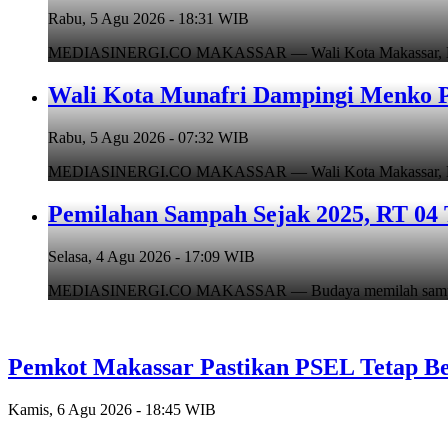
Rabu, 5 Agu 2026 - 18:31 WIB
MEDIASINERGI.CO MAKASSAR — Wali Kota Makassar, Munafr
Wali Kota Munafri Dampingi Menko P
Rabu, 5 Agu 2026 - 07:32 WIB
MEDIASINERGI.CO MAKASSAR — Wali Kota Makassar, Munafr
Pemilahan Sampah Sejak 2025, RT 04 
Selasa, 4 Agu 2026 - 17:09 WIB
MEDIASINERGI.CO MAKASSAR — Budaya memilah sampah di
Pemkot Makassar Pastikan PSEL Tetap Be
Kamis, 6 Agu 2026 - 18:45 WIB