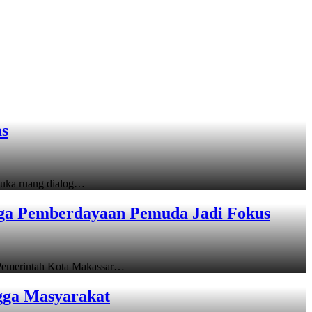
as
uka ruang dialog…
gga Pemberdayaan Pemuda Jadi Fokus
emerintah Kota Makassar…
gga Masyarakat