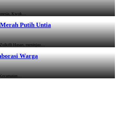
donesia, Kwok…
Merah Putih Untia
ulkifli Hasan, meninjau…
aborasi Warga
 Kecamatan…