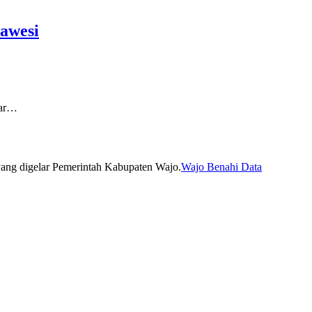
lawesi
lar…
Wajo Benahi Data