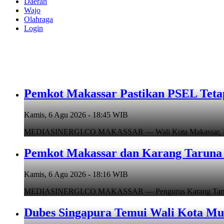
Daerah
Wajo
Olahraga
Login
Pemkot Makassar Pastikan PSEL Tetap
Kamis, 6 Agu 2026 - 18:45 WIB
MEDIASINERGI.CO MAKASSAR — Wali Kota Makassar, Munafr
Pemkot Makassar dan Karang Taruna 
Kamis, 6 Agu 2026 - 18:16 WIB
MEDIASINERGI.CO MAKASSAR — Pengurus Karang Taruna Ko
Dubes Singapura Temui Wali Kota Mun