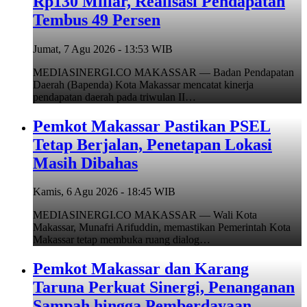
Rp130 Miliar, Realisasi Pendapatan
Tembus 49 Persen
Jumat, 7 Agu 2026 - 13:53 WIB
MEDIASINERGI.CO MAKASSAR — Badan Pendapatan
Daerah (Bapenda) Kota Makassar mencatat kinerja
pendapatan daerah pada triwulan II…
Pemkot Makassar Pastikan PSEL
Tetap Berjalan, Penetapan Lokasi
Masih Dibahas
Kamis, 6 Agu 2026 - 18:45 WIB
MEDIASINERGI.CO MAKASSAR — Wali Kota
Makassar, Munafri Arifuddin, memastikan Pemerintah Kota
Makassar tetap membuka ruang dialog…
Pemkot Makassar dan Karang
Taruna Perkuat Sinergi, Penanganan
Sampah hingga Pemberdayaan