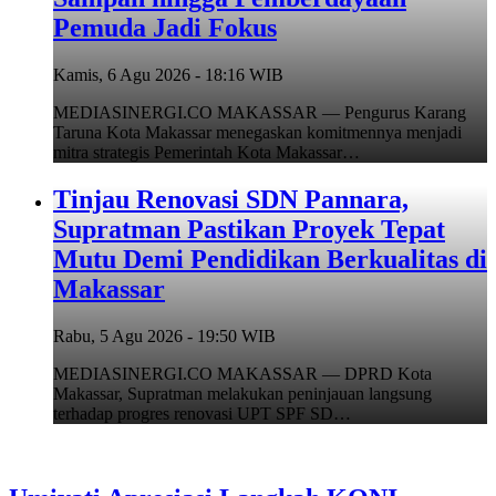
Pemuda Jadi Fokus
Kamis, 6 Agu 2026 - 18:16 WIB
MEDIASINERGI.CO MAKASSAR — Pengurus Karang
Taruna Kota Makassar menegaskan komitmennya menjadi
mitra strategis Pemerintah Kota Makassar…
Tinjau Renovasi SDN Pannara,
Supratman Pastikan Proyek Tepat
Mutu Demi Pendidikan Berkualitas di
Makassar
Rabu, 5 Agu 2026 - 19:50 WIB
MEDIASINERGI.CO MAKASSAR — DPRD Kota
Makassar, Supratman melakukan peninjauan langsung
terhadap progres renovasi UPT SPF SD…