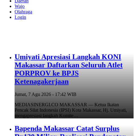
Daerah
Wajo
Olahraga
Login
Umiyati Apresiasi Langkah KONI
Makassar Daftarkan Seluruh Atlet
PORPROV ke BPJS
Ketenagakerjaan
Jumat, 7 Agu 2026 - 17:42 WIB
MEDIASINERGI.CO MAKASSAR — Ketua Ikatan
Pencak Silat Indonesia (IPSI) Kota Makassar, Hj. Umiyati,
mengapresiasi langkah Komite…
Bapenda Makassar Catat Surplus