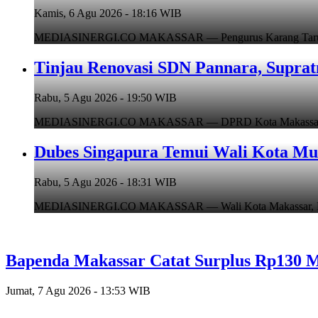
Kamis, 6 Agu 2026 - 18:16 WIB
MEDIASINERGI.CO MAKASSAR — Pengurus Karang Taruna Ko
Tinjau Renovasi SDN Pannara, Suprat
Rabu, 5 Agu 2026 - 19:50 WIB
MEDIASINERGI.CO MAKASSAR — DPRD Kota Makassar, Supr
Dubes Singapura Temui Wali Kota Mun
Rabu, 5 Agu 2026 - 18:31 WIB
MEDIASINERGI.CO MAKASSAR — Wali Kota Makassar, Munafr
Bapenda Makassar Catat Surplus Rp130 Mi
Jumat, 7 Agu 2026 - 13:53 WIB