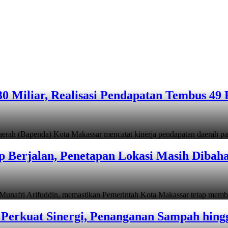
 Miliar, Realisasi Pendapatan Tembus 49 
apenda) Kota Makassar mencatat kinerja pendapatan daerah pad
 Berjalan, Penetapan Lokasi Masih Dibah
i Arifuddin, memastikan Pemerintah Kota Makassar tetap memb
Perkuat Sinergi, Penanganan Sampah hin