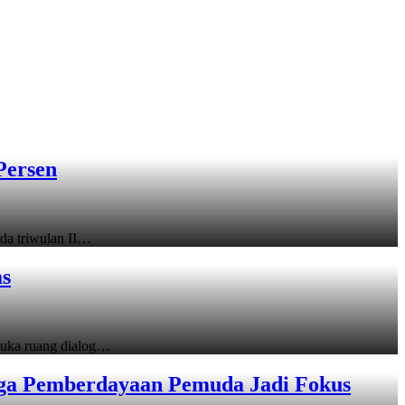
Persen
a triwulan II…
as
uka ruang dialog…
gga Pemberdayaan Pemuda Jadi Fokus