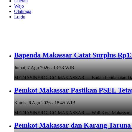
Daerah
Wajo
Olahraga
Login
Bapenda Makassar Catat Surplus Rp130
Jumat, 7 Agu 2026 - 13:53 WIB
MEDIASINERGI.CO MAKASSAR — Badan Pendapatan Daerah (B
Pemkot Makassar Pastikan PSEL Tetap
Kamis, 6 Agu 2026 - 18:45 WIB
MEDIASINERGI.CO MAKASSAR — Wali Kota Makassar, Munafr
Pemkot Makassar dan Karang Taruna 