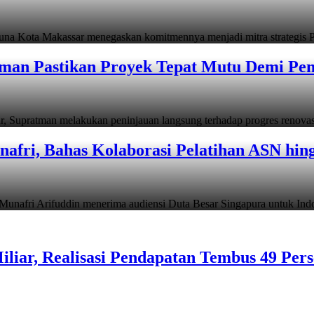
ta Makassar menegaskan komitmennya menjadi mitra strategis P
man Pastikan Proyek Tepat Mutu Demi Pend
atman melakukan peninjauan langsung terhadap progres renov
afri, Bahas Kolaborasi Pelatihan ASN hin
i Arifuddin menerima audiensi Duta Besar Singapura untuk In
liar, Realisasi Pendapatan Tembus 49 Per