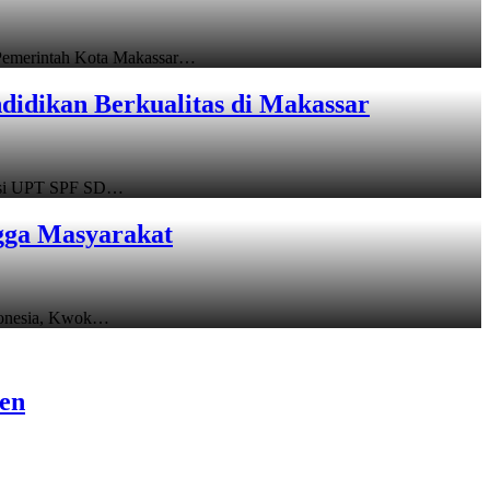
emerintah Kota Makassar…
idikan Berkualitas di Makassar
asi UPT SPF SD…
gga Masyarakat
donesia, Kwok…
sen