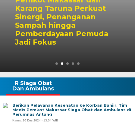
uat
n
Dubes Singapura Te
Wali Kota Munafri, 
uda
Kolaborasi Pelatiha
hingga Masyarakat
R Siaga Obat
Dan Ambulans
Berikan Pelayanan Kesehatan ke Korban Banjir, Tim
Medis Pemkot Makassar Siaga Obat dan Ambulans di
Perumnas Antang
Kamis, 26 Des 2024 - 13:04 WIB