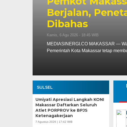
p130
Pemkot Makassa
s
Berjalan, Penet
Dibahas
Kamis, 6 Agu 2026 - 18:45 WIB
ar
MEDIASINERGI.CO MAKASSAR — Wali Ko
Pemerintah Kota Makassar tetap memb
SULSEL
Umiyati Apresiasi Langkah KONI
Makassar Daftarkan Seluruh
Atlet PORPROV ke BPJS
Ketenagakerjaan
7 Agustus 2026 | 17:42 WIB