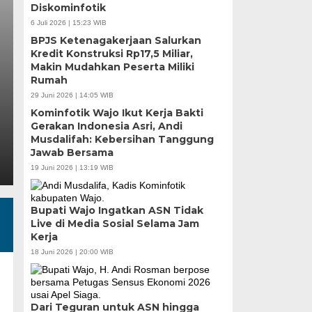
Perkuat Sinergi, Pe
Diskominfotik
hingga Pemberdayaa
6 Juli 2026 | 15:23 WIB
BPJS Ketenagakerjaan Salurkan
Fokus
Kredit Konstruksi Rp17,5 Miliar,
Makin Mudahkan Peserta Miliki
Rumah
Kamis, 6 Agu 2026 - 18:16 WIB
29 Juni 2026 | 14:05 WIB
MEDIASINERGI.CO MAKASSAR — Pengurus Karang 
Kominfotik Wajo Ikut Kerja Bakti
komitmennya menjadi mitra strategis Pemerintah Ko
Gerakan Indonesia Asri, Andi
Musdalifah: Kebersihan Tanggung
Jawab Bersama
19 Juni 2026 | 13:19 WIB
Bupati Wajo Ingatkan ASN Tidak
Live di Media Sosial Selama Jam
Kerja
18 Juni 2026 | 20:00 WIB
Dari Teguran untuk ASN hingga