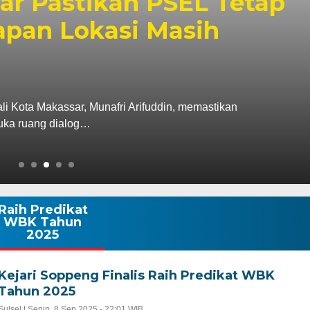
r Pastikan PSEL Tetap
apan Lokasi Masih
ta Makassar, Munafri Arifuddin, memastikan
uka ruang dialog…
Raih Predikat
WBK Tahun
2025
Kejari Soppeng Finalis Raih Predikat WBK
Tahun 2025
Sulsel |
Senin, 8 Sep 2025 - 22:01 WIB