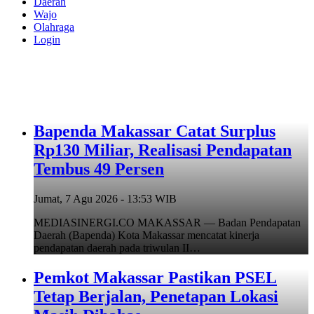
Daerah
Wajo
Olahraga
Login
Bapenda Makassar Catat Surplus
Rp130 Miliar, Realisasi Pendapatan
Tembus 49 Persen
Jumat, 7 Agu 2026 - 13:53 WIB
MEDIASINERGI.CO MAKASSAR — Badan Pendapatan
Daerah (Bapenda) Kota Makassar mencatat kinerja
pendapatan daerah pada triwulan II…
Pemkot Makassar Pastikan PSEL
Tetap Berjalan, Penetapan Lokasi