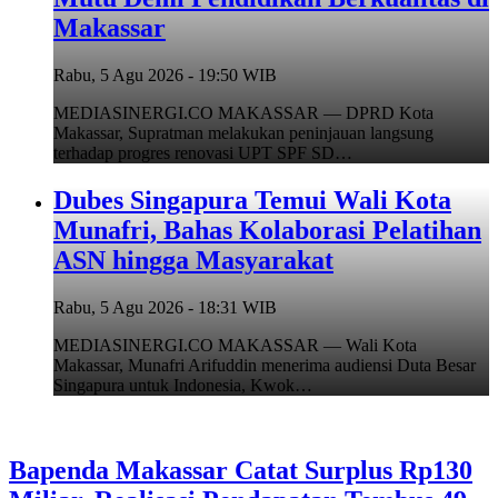
Makassar
Rabu, 5 Agu 2026 - 19:50 WIB
MEDIASINERGI.CO MAKASSAR — DPRD Kota
Makassar, Supratman melakukan peninjauan langsung
terhadap progres renovasi UPT SPF SD…
Dubes Singapura Temui Wali Kota
Munafri, Bahas Kolaborasi Pelatihan
ASN hingga Masyarakat
Rabu, 5 Agu 2026 - 18:31 WIB
MEDIASINERGI.CO MAKASSAR — Wali Kota
Makassar, Munafri Arifuddin menerima audiensi Duta Besar
Singapura untuk Indonesia, Kwok…
Bapenda Makassar Catat Surplus Rp130