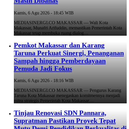
Masih Dibahas
Kamis, 6 Agu 2026 - 18:45 WIB
MEDIASINERGI.CO MAKASSAR — Wali Kota
Makassar, Munafri Arifuddin, memastikan Pemerintah Kota
Makassar tetap membuka ruang dialog…
Pemkot Makassar dan Karang
Taruna Perkuat Sinergi, Penanganan
Sampah hingga Pemberdayaan
Pemuda Jadi Fokus
Kamis, 6 Agu 2026 - 18:16 WIB
MEDIASINERGI.CO MAKASSAR — Pengurus Karang
Taruna Kota Makassar menegaskan komitmennya menjadi
mitra strategis Pemerintah Kota Makassar…
Tinjau Renovasi SDN Pannara,
Supratman Pastikan Proyek Tepat
Mutu Demi Pendidikan Berkualitas di