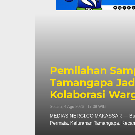
04
Anggota DPR RI
sis
Sampah Makassa
Menuju Ekonomi
Selasa, 4 Agu 2026 - 16:23 WIB
rlian
MEDIASINERGI.CO MAKASSAR — Anggot
(DPR RI), Andi Muzakkir Aqil, menyat