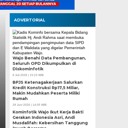
ADVERTORIAL
Wajo Benahi Data Pembangunan,
Seluruh OPD Dikumpulkan di
Diskominfotik
Pilah Sampah Solusi
6 Juli 2026 | 15:23 WIB
BPJS Ketenagakerjaan Salurkan
Kota Makassar
Kredit Konstruksi Rp17,5 Miliar,
Makin Mudahkan Peserta Miliki
Rumah
Selasa, 4 Agu 2026 - 13:47 WIB
29 Juni 2026 | 14:05 WIB
Oleh : Dr. Ir. Natsar Desi, Sp.,M.Si.,IPM (Pakar Ling
Kominfotik Wajo Ikut Kerja Bakti
Infrastruktur Lingkungan UNIFA)…
Gerakan Indonesia Asri, Andi
Musdalifah: Kebersihan Tanggung