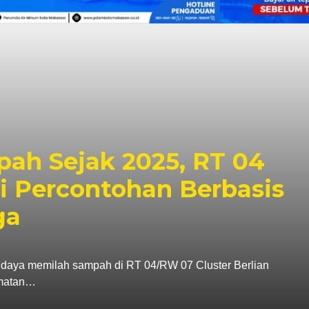
: Program Pemilahan
r Langkah Strategis
 Sirkular
a Dewan Perwakilan Rakyat Republik Indonesia
akan dukungan…