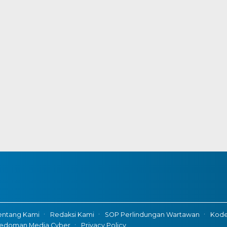
entang Kami
Redaksi Kami
SOP Perlindungan Wartawan
Kode 
edoman Media Cyber
Privacy Policy