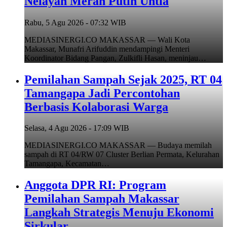
Nelayan Merah Putih Untia
Rabu, 5 Agu 2026 - 07:32 WIB
MEDIASINERGI.CO MAKASSAR — Wali Kota
Makassar, Munafri Arifuddin mendampingi Menteri
Koordinator Bidang Pangan, Zulkifli Hasan, meninjau…
Pemilahan Sampah Sejak 2025, RT 04
Tamangapa Jadi Percontohan
Berbasis Kolaborasi Warga
Selasa, 4 Agu 2026 - 17:09 WIB
MEDIASINERGI.CO MAKASSAR — Budaya memilah
sampah di RT 04/RW 07 Cluster Berlian Permata, Kelurahan
Tamangapa, Kecamatan…
Anggota DPR RI: Program
Pemilahan Sampah Makassar
Langkah Strategis Menuju Ekonomi
Sirkular