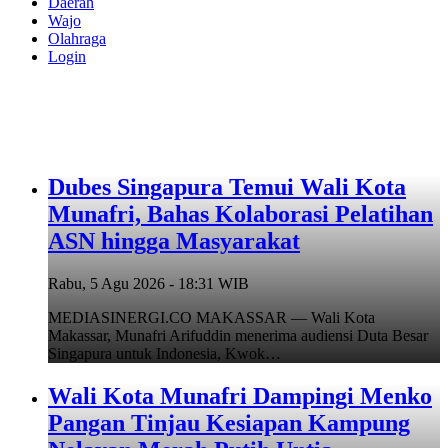
Daerah
Wajo
Olahraga
Login
Dubes Singapura Temui Wali Kota
Munafri, Bahas Kolaborasi Pelatihan
ASN hingga Masyarakat
Rabu, 5 Agu 2026 - 18:31 WIB
MEDIASINERGI.CO MAKASSAR — Wali Kota
Makassar, Munafri Arifuddin menerima audiensi Duta Besar
Singapura untuk Indonesia, Kwok…
Wali Kota Munafri Dampingi Menko
Pangan Tinjau Kesiapan Kampung