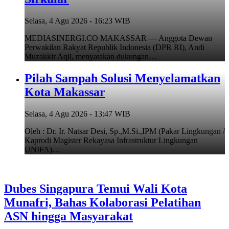
Selasa, 4 Agu 2026 - 16:23 WIB
MEDIASINERGI.CO MAKASSAR — Anggota Dewan
Perwakilan Rakyat Republik Indonesia (DPR RI), Andi
Muzakkir Aqil, menyatakan dukungan…
Pilah Sampah Solusi Menyelamatkan
Kota Makassar
Selasa, 4 Agu 2026 - 13:47 WIB
Oleh : Dr. Ir. Natsar Desi, Sp.,M.Si.,IPM (Pakar Lingkungan /
Kaprodi Magister Rekayasa Infrastruktur Lingkungan
UNIFA)…
Dubes Singapura Temui Wali Kota
Munafri, Bahas Kolaborasi Pelatihan
ASN hingga Masyarakat