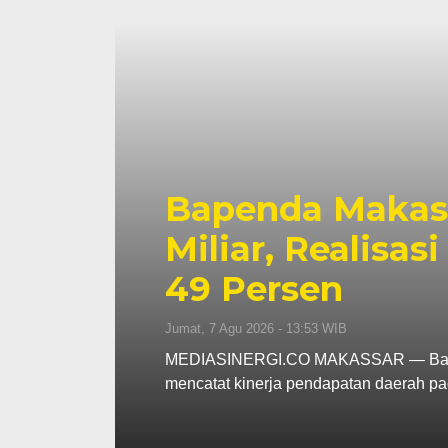
p130
Pemkot Makassa
s
Berjalan, Penet
Dibahas
Kamis, 6 Agu 2026 - 18:45 WIB
ar
MEDIASINERGI.CO MAKASSAR — Wali Ko
Pemerintah Kota Makassar tetap memb