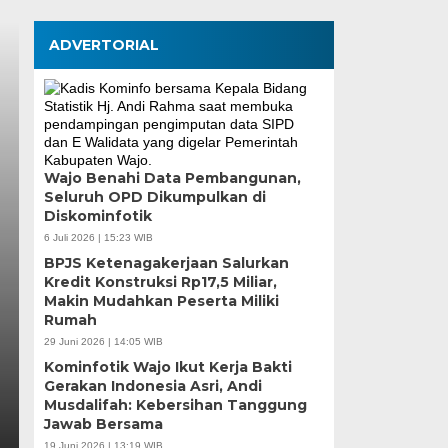
ADVERTORIAL
Pemkot Makassar da
Wajo Benahi Data Pembangunan,
Seluruh OPD Dikumpulkan di
Perkuat Sinergi, Pe
Diskominfotik
hingga Pemberdayaa
6 Juli 2026 | 15:23 WIB
BPJS Ketenagakerjaan Salurkan
Fokus
Kredit Konstruksi Rp17,5 Miliar,
Makin Mudahkan Peserta Miliki
Rumah
Kamis, 6 Agu 2026 - 18:16 WIB
29 Juni 2026 | 14:05 WIB
MEDIASINERGI.CO MAKASSAR — Pengurus Karang 
Kominfotik Wajo Ikut Kerja Bakti
komitmennya menjadi mitra strategis Pemerintah Ko
Gerakan Indonesia Asri, Andi
Musdalifah: Kebersihan Tanggung
Jawab Bersama
19 Juni 2026 | 13:19 WIB