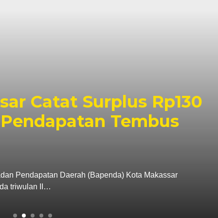
r Pastikan PSEL Tetap
apan Lokasi Masih
ta Makassar, Munafri Arifuddin, memastikan
uka ruang dialog…