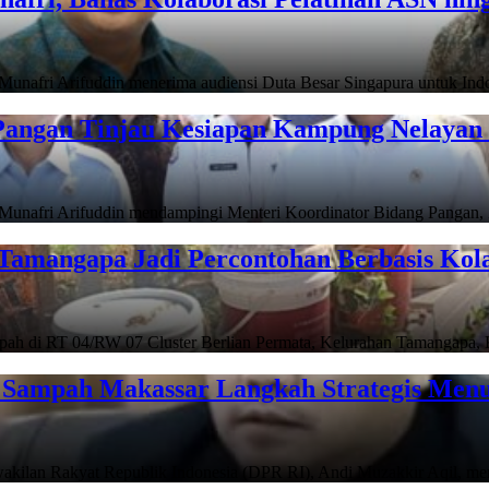
i Arifuddin menerima audiensi Duta Besar Singapura untuk In
angan Tinjau Kesiapan Kampung Nelayan 
i Arifuddin mendampingi Menteri Koordinator Bidang Pangan, Z
Tamangapa Jadi Percontohan Berbasis Kol
 RT 04/RW 07 Cluster Berlian Permata, Kelurahan Tamangapa,
Sampah Makassar Langkah Strategis Menu
 Rakyat Republik Indonesia (DPR RI), Andi Muzakkir Aqil, me