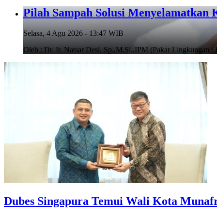
Pilah Sampah Solusi Menyelamatkan 
Selasa, 4 Agu 2026 - 13:47 WIB
Oleh : Dr. Ir. Natsar Desi, Sp.,M.Si.,IPM (Pakar Lingkungan
Dubes Singapura Temui Wali Kota Munafr