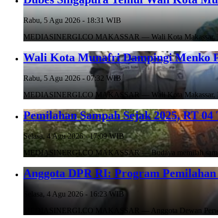
Rabu, 5 Agu 2026 - 18:31 WIB
MEDIASINERGI.CO MAKASSAR — Wali Kota Makassar, Munafr
Wali Kota Munafri Dampingi Menko P
Rabu, 5 Agu 2026 - 07:32 WIB
MEDIASINERGI.CO MAKASSAR — Wali Kota Makassar, Munafr
Pemilahan Sampah Sejak 2025, RT 04 
Selasa, 4 Agu 2026 - 17:09 WIB
MEDIASINERGI.CO MAKASSAR — Budaya memilah sampah di
Anggota DPR RI: Program Pemilahan 
Selasa, 4 Agu 2026 - 16:23 WIB
MEDIASINERGI.CO MAKASSAR — Anggota Dewan Perwakilan