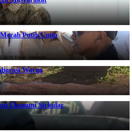
donesia, Kwok…
Merah Putih Untia
ulkifli Hasan, meninjau…
aborasi Warga
 Kecamatan…
ju Ekonomi Sirkular
nyatakan dukungan…