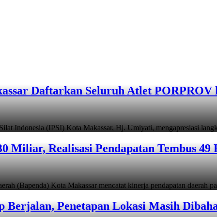
assar Daftarkan Seluruh Atlet PORPROV 
ndonesia (IPSI) Kota Makassar, Hj. Umiyati, mengapresiasi lan
 Miliar, Realisasi Pendapatan Tembus 49 
apenda) Kota Makassar mencatat kinerja pendapatan daerah pad
 Berjalan, Penetapan Lokasi Masih Dibah