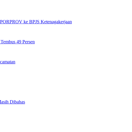
et PORPROV ke BPJS Ketenagakerjaan
n Tembus 49 Persen
camatan
Masih Dibahas