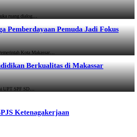
uka ruang dialog…
gga Pemberdayaan Pemuda Jadi Fokus
emerintah Kota Makassar…
idikan Berkualitas di Makassar
asi UPT SPF SD…
BPJS Ketenagakerjaan