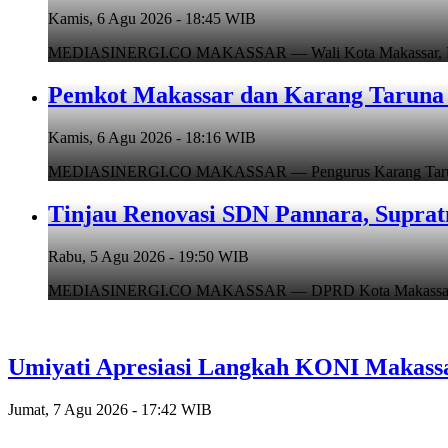
Kamis, 6 Agu 2026 - 18:45 WIB
MEDIASINERGI.CO MAKASSAR — Wali Kota Makassar, Munafr
Pemkot Makassar dan Karang Taruna 
Kamis, 6 Agu 2026 - 18:16 WIB
MEDIASINERGI.CO MAKASSAR — Pengurus Karang Taruna Ko
Tinjau Renovasi SDN Pannara, Suprat
Rabu, 5 Agu 2026 - 19:50 WIB
MEDIASINERGI.CO MAKASSAR — DPRD Kota Makassar, Supr
Umiyati Apresiasi Langkah KONI Makass
Jumat, 7 Agu 2026 - 17:42 WIB