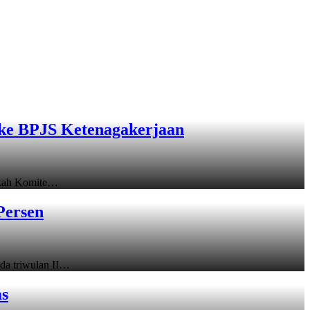
ke BPJS Ketenagakerjaan
gkah Komite…
Persen
a triwulan II…
as