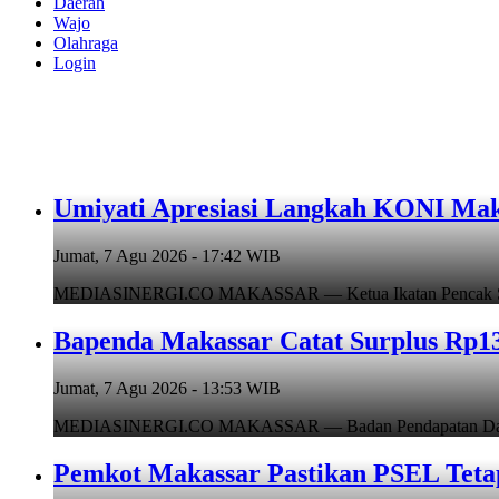
Daerah
Wajo
Olahraga
Login
Umiyati Apresiasi Langkah KONI Mak
Jumat, 7 Agu 2026 - 17:42 WIB
MEDIASINERGI.CO MAKASSAR — Ketua Ikatan Pencak Silat I
Bapenda Makassar Catat Surplus Rp130
Jumat, 7 Agu 2026 - 13:53 WIB
MEDIASINERGI.CO MAKASSAR — Badan Pendapatan Daerah (B
Pemkot Makassar Pastikan PSEL Tetap