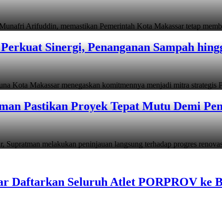
i Arifuddin, memastikan Pemerintah Kota Makassar tetap memb
Perkuat Sinergi, Penanganan Sampah hin
ta Makassar menegaskan komitmennya menjadi mitra strategis P
man Pastikan Proyek Tepat Mutu Demi Pend
atman melakukan peninjauan langsung terhadap progres renov
ar Daftarkan Seluruh Atlet PORPROV ke 