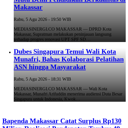
Makassar
Rabu, 5 Agu 2026 - 19:50 WIB
MEDIASINERGI.CO MAKASSAR — DPRD Kota
Makassar, Supratman melakukan peninjauan langsung
terhadap progres renovasi UPT SPF SD…
Dubes Singapura Temui Wali Kota
Munafri, Bahas Kolaborasi Pelatihan
ASN hingga Masyarakat
Rabu, 5 Agu 2026 - 18:31 WIB
MEDIASINERGI.CO MAKASSAR — Wali Kota
Makassar, Munafri Arifuddin menerima audiensi Duta Besar
Singapura untuk Indonesia, Kwok…
Bapenda Makassar Catat Surplus Rp130