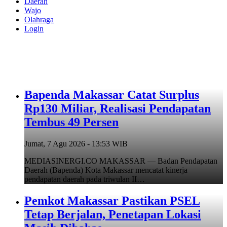
Daerah
Wajo
Olahraga
Login
Bapenda Makassar Catat Surplus
Rp130 Miliar, Realisasi Pendapatan
Tembus 49 Persen
Jumat, 7 Agu 2026 - 13:53 WIB
MEDIASINERGI.CO MAKASSAR — Badan Pendapatan
Daerah (Bapenda) Kota Makassar mencatat kinerja
pendapatan daerah pada triwulan II…
Pemkot Makassar Pastikan PSEL
Tetap Berjalan, Penetapan Lokasi