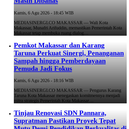
Masih Dibahas
Kamis, 6 Agu 2026 - 18:45 WIB
MEDIASINERGI.CO MAKASSAR — Wali Kota
Makassar, Munafri Arifuddin, memastikan Pemerintah Kota
Makassar tetap membuka ruang dialog…
Pemkot Makassar dan Karang
Taruna Perkuat Sinergi, Penanganan
Sampah hingga Pemberdayaan
Pemuda Jadi Fokus
Kamis, 6 Agu 2026 - 18:16 WIB
MEDIASINERGI.CO MAKASSAR — Pengurus Karang
Taruna Kota Makassar menegaskan komitmennya menjadi
mitra strategis Pemerintah Kota Makassar…
Tinjau Renovasi SDN Pannara,
Supratman Pastikan Proyek Tepat
Mutu Demi Pendidikan Berkualitas di