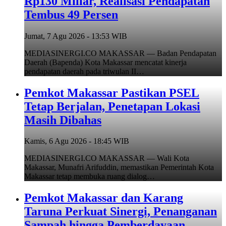
Rp130 Miliar, Realisasi Pendapatan
Tembus 49 Persen
Jumat, 7 Agu 2026 - 13:53 WIB
MEDIASINERGI.CO MAKASSAR — Badan Pendapatan
Daerah (Bapenda) Kota Makassar mencatat kinerja
pendapatan daerah pada triwulan II…
Pemkot Makassar Pastikan PSEL
Tetap Berjalan, Penetapan Lokasi
Masih Dibahas
Kamis, 6 Agu 2026 - 18:45 WIB
MEDIASINERGI.CO MAKASSAR — Wali Kota
Makassar, Munafri Arifuddin, memastikan Pemerintah Kota
Makassar tetap membuka ruang dialog…
Pemkot Makassar dan Karang
Taruna Perkuat Sinergi, Penanganan
Sampah hingga Pemberdayaan