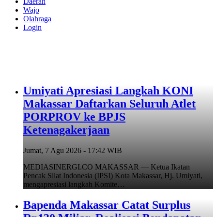
Daerah
Wajo
Olahraga
Login
Umiyati Apresiasi Langkah KONI
Makassar Daftarkan Seluruh Atlet
PORPROV ke BPJS
Ketenagakerjaan
Jumat, 7 Agu 2026 - 17:42 WIB
MEDIASINERGI.CO MAKASSAR — Ketua Ikatan
Pencak Silat Indonesia (IPSI) Kota Makassar, Hj. Umiyati,
mengapresiasi langkah Komite…
Bapenda Makassar Catat Surplus