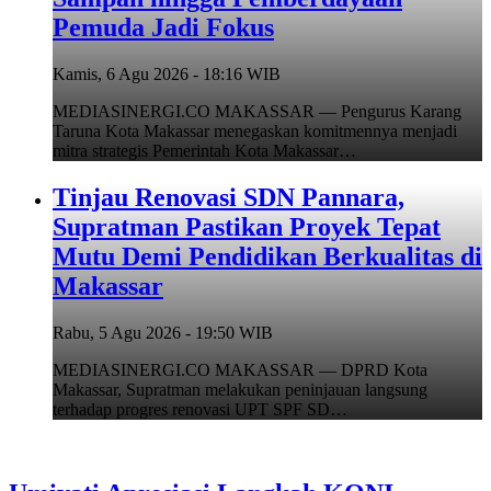
Pemuda Jadi Fokus
Kamis, 6 Agu 2026 - 18:16 WIB
MEDIASINERGI.CO MAKASSAR — Pengurus Karang
Taruna Kota Makassar menegaskan komitmennya menjadi
mitra strategis Pemerintah Kota Makassar…
Tinjau Renovasi SDN Pannara,
Supratman Pastikan Proyek Tepat
Mutu Demi Pendidikan Berkualitas di
Makassar
Rabu, 5 Agu 2026 - 19:50 WIB
MEDIASINERGI.CO MAKASSAR — DPRD Kota
Makassar, Supratman melakukan peninjauan langsung
terhadap progres renovasi UPT SPF SD…