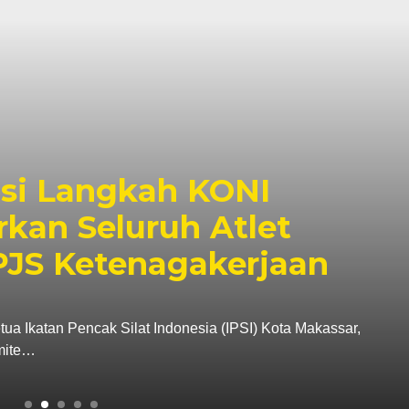
sar Catat Surplus Rp130
asi Pendapatan Tembus
an Pendapatan Daerah (Bapenda) Kota Makassar
ada triwulan II…