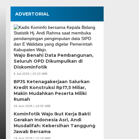
ADVERTORIAL
Wajo Benahi Data Pembangunan,
Seluruh OPD Dikumpulkan di
Pemkot Makassar Pa
Diskominfotik
Berjalan, Penetapan
6 Juli 2026 | 15:23 WIB
BPJS Ketenagakerjaan Salurkan
Dibahas
Kredit Konstruksi Rp17,5 Miliar,
Makin Mudahkan Peserta Miliki
Rumah
Kamis, 6 Agu 2026 - 18:45 WIB
29 Juni 2026 | 14:05 WIB
MEDIASINERGI.CO MAKASSAR — Wali Kota Makassa
Kominfotik Wajo Ikut Kerja Bakti
Pemerintah Kota Makassar tetap membuka ruang d
Gerakan Indonesia Asri, Andi
Musdalifah: Kebersihan Tanggung
Jawab Bersama
19 Juni 2026 | 13:19 WIB