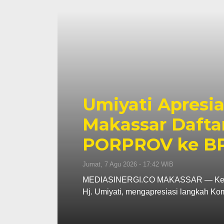
Bapenda Makas
Miliar, Realis
n
49 Persen
Jumat, 7 Agu 2026 - 13:53 WIB
kassar,
MEDIASINERGI.CO MAKASSAR — Bad
mencatat kinerja pendapatan daerah p