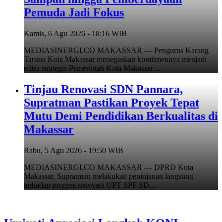
Pemuda Jadi Fokus
Kamis, 6 Agu 2026 - 18:16 WIB
MEDIASINERGI.CO MAKASSAR — Pengurus Karang
Taruna Kota Makassar menegaskan komitmennya menjadi
mitra strategis Pemerintah Kota Makassar…
Tinjau Renovasi SDN Pannara,
Supratman Pastikan Proyek Tepat
Mutu Demi Pendidikan Berkualitas di
Makassar
Rabu, 5 Agu 2026 - 19:50 WIB
MEDIASINERGI.CO MAKASSAR — DPRD Kota
Makassar, Supratman melakukan peninjauan langsung
terhadap progres renovasi UPT SPF SD…