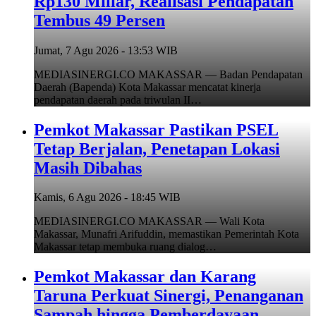
Rp130 Miliar, Realisasi Pendapatan
Tembus 49 Persen
Jumat, 7 Agu 2026 - 13:53 WIB
MEDIASINERGI.CO MAKASSAR — Badan Pendapatan
Daerah (Bapenda) Kota Makassar mencatat kinerja
pendapatan daerah pada triwulan II…
Pemkot Makassar Pastikan PSEL
Tetap Berjalan, Penetapan Lokasi
Masih Dibahas
Kamis, 6 Agu 2026 - 18:45 WIB
MEDIASINERGI.CO MAKASSAR — Wali Kota
Makassar, Munafri Arifuddin, memastikan Pemerintah Kota
Makassar tetap membuka ruang dialog…
Pemkot Makassar dan Karang
Taruna Perkuat Sinergi, Penanganan
Sampah hingga Pemberdayaan