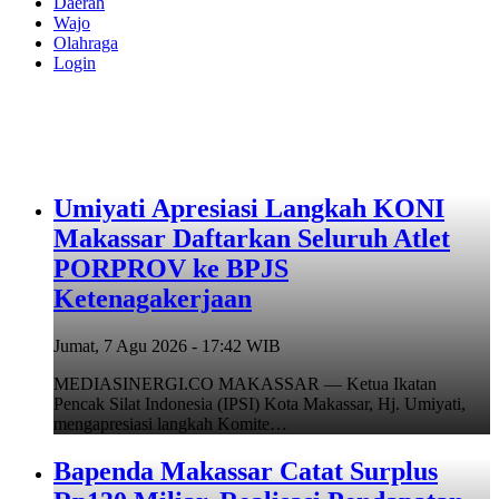
Daerah
Wajo
Olahraga
Login
Umiyati Apresiasi Langkah KONI
Makassar Daftarkan Seluruh Atlet
PORPROV ke BPJS
Ketenagakerjaan
Jumat, 7 Agu 2026 - 17:42 WIB
MEDIASINERGI.CO MAKASSAR — Ketua Ikatan
Pencak Silat Indonesia (IPSI) Kota Makassar, Hj. Umiyati,
mengapresiasi langkah Komite…
Bapenda Makassar Catat Surplus