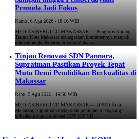
Pemuda Jadi Fokus
Kamis, 6 Agu 2026 - 18:16 WIB
MEDIASINERGI.CO MAKASSAR — Pengurus Karang
Taruna Kota Makassar menegaskan komitmennya menjadi
mitra strategis Pemerintah Kota Makassar…
Tinjau Renovasi SDN Pannara,
Supratman Pastikan Proyek Tepat
Mutu Demi Pendidikan Berkualitas di
Makassar
Rabu, 5 Agu 2026 - 19:50 WIB
MEDIASINERGI.CO MAKASSAR — DPRD Kota
Makassar, Supratman melakukan peninjauan langsung
terhadap progres renovasi UPT SPF SD…