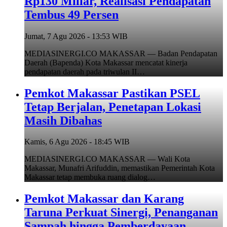
Rp130 Miliar, Realisasi Pendapatan
Tembus 49 Persen
Jumat, 7 Agu 2026 - 13:53 WIB
MEDIASINERGI.CO MAKASSAR — Badan Pendapatan
Daerah (Bapenda) Kota Makassar mencatat kinerja
pendapatan daerah pada triwulan II…
Pemkot Makassar Pastikan PSEL
Tetap Berjalan, Penetapan Lokasi
Masih Dibahas
Kamis, 6 Agu 2026 - 18:45 WIB
MEDIASINERGI.CO MAKASSAR — Wali Kota
Makassar, Munafri Arifuddin, memastikan Pemerintah Kota
Makassar tetap membuka ruang dialog…
Pemkot Makassar dan Karang
Taruna Perkuat Sinergi, Penanganan
Sampah hingga Pemberdayaan