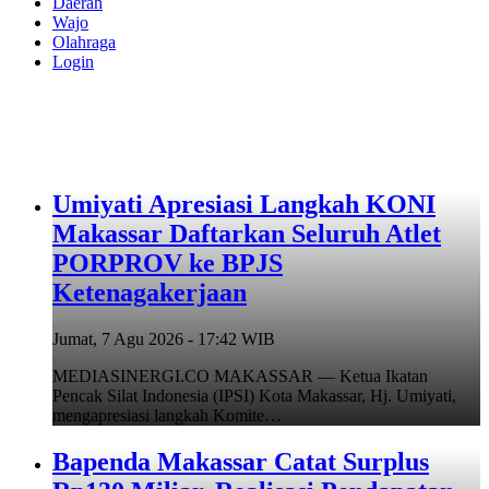
Daerah
Wajo
Olahraga
Login
Umiyati Apresiasi Langkah KONI
Makassar Daftarkan Seluruh Atlet
PORPROV ke BPJS
Ketenagakerjaan
Jumat, 7 Agu 2026 - 17:42 WIB
MEDIASINERGI.CO MAKASSAR — Ketua Ikatan
Pencak Silat Indonesia (IPSI) Kota Makassar, Hj. Umiyati,
mengapresiasi langkah Komite…
Bapenda Makassar Catat Surplus