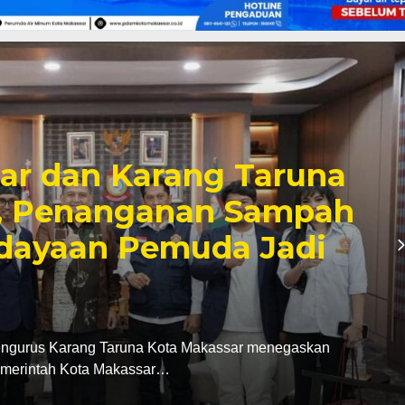
i SDN Pannara,
tikan Proyek Tepat
idikan Berkualitas di
D Kota Makassar, Supratman melakukan peninjauan
i UPT SPF SD…