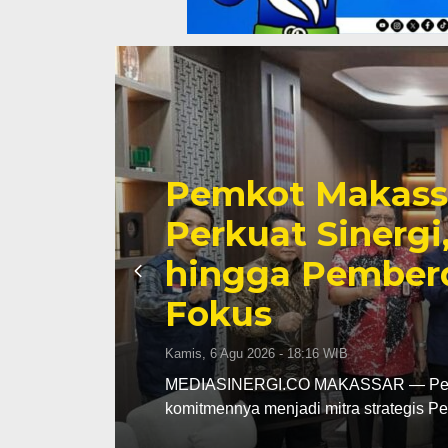
una
Tinjau Renovas
pah
Supratman Pas
di
Mutu Demi Pend
Makassar
Rabu, 5 Agu 2026 - 19:50 WIB
kan
MEDIASINERGI.CO MAKASSAR — DPR
langsung terhadap progres renovas