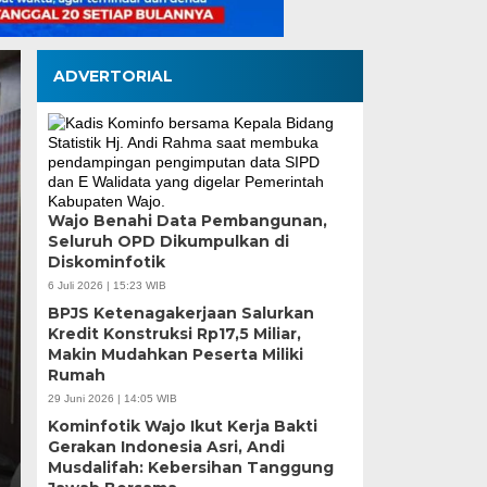
ADVERTORIAL
Wajo Benahi Data Pembangunan,
Seluruh OPD Dikumpulkan di
Dubes Singapura Te
Diskominfotik
Munafri, Bahas Kola
6 Juli 2026 | 15:23 WIB
BPJS Ketenagakerjaan Salurkan
ASN hingga Masyara
Kredit Konstruksi Rp17,5 Miliar,
Makin Mudahkan Peserta Miliki
Rumah
Rabu, 5 Agu 2026 - 18:31 WIB
29 Juni 2026 | 14:05 WIB
MEDIASINERGI.CO MAKASSAR — Wali Kota Makassa
Kominfotik Wajo Ikut Kerja Bakti
Duta Besar Singapura untuk Indonesia, Kwok…
Gerakan Indonesia Asri, Andi
Musdalifah: Kebersihan Tanggung