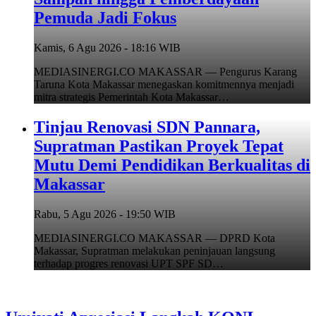
Pemuda Jadi Fokus
Kamis, 6 Agu 2026 - 18:16 WIB
MEDIASINERGI.CO MAKASSAR — Pengurus Karang
Taruna Kota Makassar menegaskan komitmennya menjadi
mitra strategis Pemerintah Kota Makassar…
Tinjau Renovasi SDN Pannara,
Supratman Pastikan Proyek Tepat
Mutu Demi Pendidikan Berkualitas di
Makassar
Rabu, 5 Agu 2026 - 19:50 WIB
MEDIASINERGI.CO MAKASSAR — DPRD Kota
Makassar, Supratman melakukan peninjauan langsung
terhadap progres renovasi UPT SPF SD…