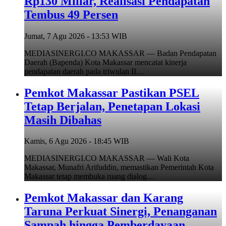
Rp130 Miliar, Realisasi Pendapatan
Tembus 49 Persen
Jumat, 7 Agu 2026 - 13:53 WIB
MEDIASINERGI.CO MAKASSAR — Badan Pendapatan
Daerah (Bapenda) Kota Makassar mencatat kinerja
pendapatan daerah pada triwulan II…
Pemkot Makassar Pastikan PSEL
Tetap Berjalan, Penetapan Lokasi
Masih Dibahas
Kamis, 6 Agu 2026 - 18:45 WIB
MEDIASINERGI.CO MAKASSAR — Wali Kota
Makassar, Munafri Arifuddin, memastikan Pemerintah Kota
Makassar tetap membuka ruang dialog…
Pemkot Makassar dan Karang
Taruna Perkuat Sinergi, Penanganan
Sampah hingga Pemberdayaan