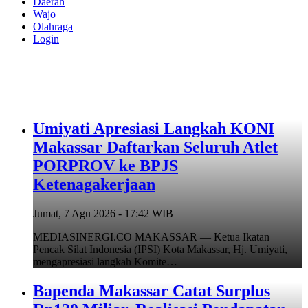
Daerah
Wajo
Olahraga
Login
Umiyati Apresiasi Langkah KONI
Makassar Daftarkan Seluruh Atlet
PORPROV ke BPJS
Ketenagakerjaan
Jumat, 7 Agu 2026 - 17:42 WIB
MEDIASINERGI.CO MAKASSAR — Ketua Ikatan
Pencak Silat Indonesia (IPSI) Kota Makassar, Hj. Umiyati,
mengapresiasi langkah Komite…
Bapenda Makassar Catat Surplus