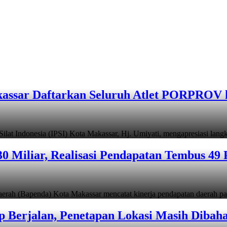
assar Daftarkan Seluruh Atlet PORPROV 
ndonesia (IPSI) Kota Makassar, Hj. Umiyati, mengapresiasi lan
 Miliar, Realisasi Pendapatan Tembus 49 
apenda) Kota Makassar mencatat kinerja pendapatan daerah pad
 Berjalan, Penetapan Lokasi Masih Dibah