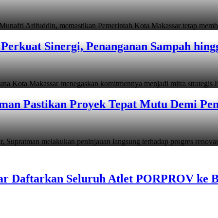
i Arifuddin, memastikan Pemerintah Kota Makassar tetap memb
Perkuat Sinergi, Penanganan Sampah hin
ta Makassar menegaskan komitmennya menjadi mitra strategis P
man Pastikan Proyek Tepat Mutu Demi Pend
atman melakukan peninjauan langsung terhadap progres renov
ar Daftarkan Seluruh Atlet PORPROV ke 