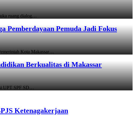
uka ruang dialog…
gga Pemberdayaan Pemuda Jadi Fokus
emerintah Kota Makassar…
idikan Berkualitas di Makassar
asi UPT SPF SD…
BPJS Ketenagakerjaan