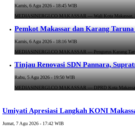
Kamis, 6 Agu 2026 - 18:45 WIB
MEDIASINERGI.CO MAKASSAR — Wali Kota Makassar, Munafr
Pemkot Makassar dan Karang Taruna 
Kamis, 6 Agu 2026 - 18:16 WIB
MEDIASINERGI.CO MAKASSAR — Pengurus Karang Taruna Ko
Tinjau Renovasi SDN Pannara, Suprat
Rabu, 5 Agu 2026 - 19:50 WIB
MEDIASINERGI.CO MAKASSAR — DPRD Kota Makassar, Supr
Umiyati Apresiasi Langkah KONI Makass
Jumat, 7 Agu 2026 - 17:42 WIB