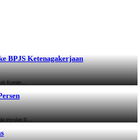
ke BPJS Ketenagakerjaan
gkah Komite…
Persen
a triwulan II…
as