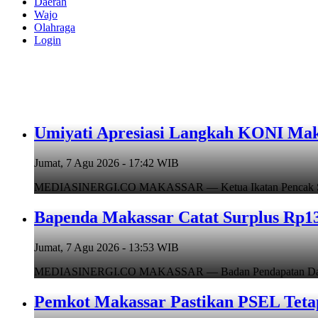
Daerah
Wajo
Olahraga
Login
Umiyati Apresiasi Langkah KONI Mak
Jumat, 7 Agu 2026 - 17:42 WIB
MEDIASINERGI.CO MAKASSAR — Ketua Ikatan Pencak Silat I
Bapenda Makassar Catat Surplus Rp130
Jumat, 7 Agu 2026 - 13:53 WIB
MEDIASINERGI.CO MAKASSAR — Badan Pendapatan Daerah (B
Pemkot Makassar Pastikan PSEL Tetap