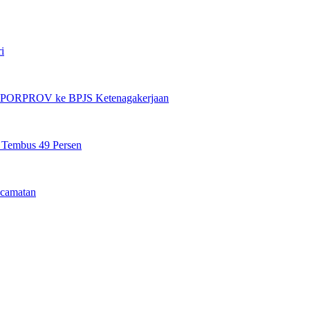
i
et PORPROV ke BPJS Ketenagakerjaan
n Tembus 49 Persen
camatan