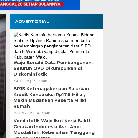
ADVERTORIAL
si SDN Pannara,
Wajo Benahi Data Pembangunan,
tikan Proyek Tepat
Seluruh OPD Dikumpulkan di
Diskominfotik
didikan Berkualitas di
6 Juli 2026 | 15:23 WIB
BPJS Ketenagakerjaan Salurkan
Kredit Konstruksi Rp17,5 Miliar,
Makin Mudahkan Peserta Miliki
Rumah
29 Juni 2026 | 14:05 WIB
RD Kota Makassar, Supratman melakukan peninjauan
Kominfotik Wajo Ikut Kerja Bakti
asi UPT SPF SD…
Gerakan Indonesia Asri, Andi
Musdalifah: Kebersihan Tanggung