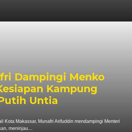
fri Dampingi Menko
 Kesiapan Kampung
Putih Untia
ta Makassar, Munafri Arifuddin mendampingi Menteri
asan, meninjau…