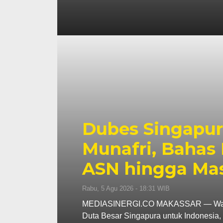
Dubes Singapur
Munafri, Bahas 
ASN hingga Ma
Rabu, 5 Agu 2026 - 18:31 WIB
MEDIASINERGI.CO MAKASSAR — Wali Ko
Duta Besar Singapura untuk Indonesi