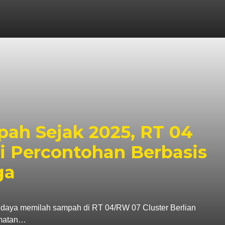
ah Sejak 2025, RT 04
 Percontohan Berbasis
ga
 memilah sampah di RT 04/RW 07 Cluster Berlian
amatan…