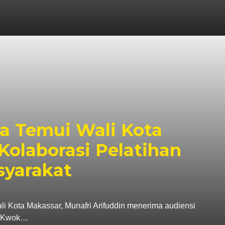
a Temui Wali Kota
Kolaborasi Pelatihan
syarakat
ta Makassar, Munafri Arifuddin menerima audiensi
a, Kwok…