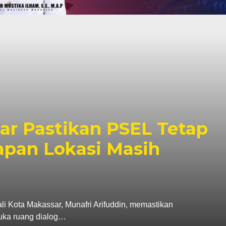
r Pastikan PSEL Tetap
apan Lokasi Masih
ta Makassar, Munafri Arifuddin, memastikan
uka ruang dialog…