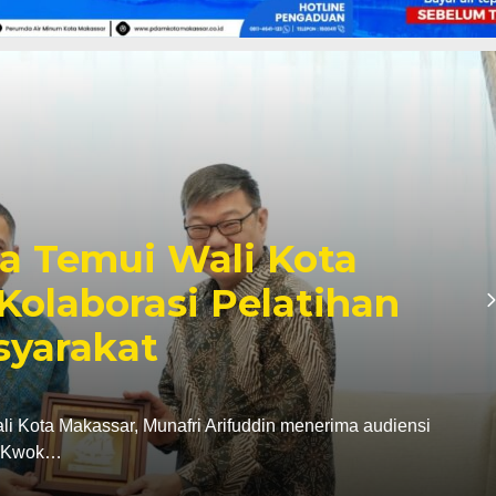
fri Dampingi Menko
 Kesiapan Kampung
Putih Untia
ta Makassar, Munafri Arifuddin mendampingi Menteri
asan, meninjau…