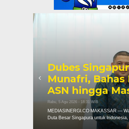
Wali Kota Muna
n
Pangan Tinjau
Nelayan Merah 
Rabu, 5 Agu 2026 - 07:32 WIB
iensi
MEDIASINERGI.CO MAKASSAR — Wali Ko
Koordinator Bidang Pangan, Zulkifli H