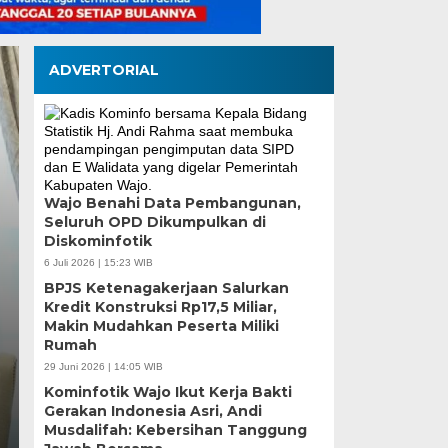
ADVERTORIAL
Wajo Benahi Data Pembangunan,
Seluruh OPD Dikumpulkan di
Pemilahan Sampah Se
Diskominfotik
Tamangapa Jadi Perc
6 Juli 2026 | 15:23 WIB
BPJS Ketenagakerjaan Salurkan
Kolaborasi Warga
Kredit Konstruksi Rp17,5 Miliar,
Makin Mudahkan Peserta Miliki
Rumah
Selasa, 4 Agu 2026 - 17:09 WIB
29 Juni 2026 | 14:05 WIB
MEDIASINERGI.CO MAKASSAR — Budaya memilah sa
Kominfotik Wajo Ikut Kerja Bakti
Permata, Kelurahan Tamangapa, Kecamatan…
Gerakan Indonesia Asri, Andi
Musdalifah: Kebersihan Tanggung