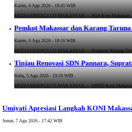
Kamis, 6 Agu 2026 - 18:45 WIB
MEDIASINERGI.CO MAKASSAR — Wali Kota Makassar, Munafr
Pemkot Makassar dan Karang Taruna 
Kamis, 6 Agu 2026 - 18:16 WIB
MEDIASINERGI.CO MAKASSAR — Pengurus Karang Taruna Ko
Tinjau Renovasi SDN Pannara, Suprat
Rabu, 5 Agu 2026 - 19:50 WIB
MEDIASINERGI.CO MAKASSAR — DPRD Kota Makassar, Supr
Umiyati Apresiasi Langkah KONI Makass
Jumat, 7 Agu 2026 - 17:42 WIB