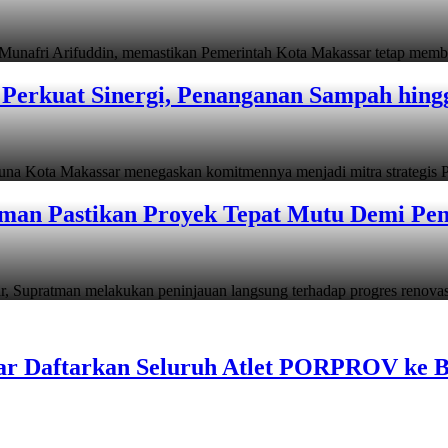
i Arifuddin, memastikan Pemerintah Kota Makassar tetap memb
Perkuat Sinergi, Penanganan Sampah hin
ta Makassar menegaskan komitmennya menjadi mitra strategis P
man Pastikan Proyek Tepat Mutu Demi Pend
atman melakukan peninjauan langsung terhadap progres renov
ar Daftarkan Seluruh Atlet PORPROV ke 