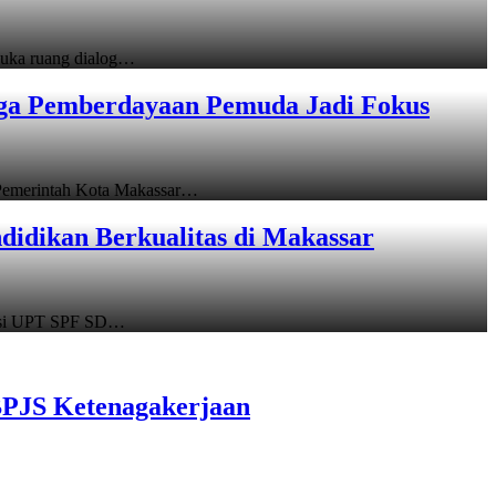
uka ruang dialog…
gga Pemberdayaan Pemuda Jadi Fokus
emerintah Kota Makassar…
idikan Berkualitas di Makassar
asi UPT SPF SD…
BPJS Ketenagakerjaan