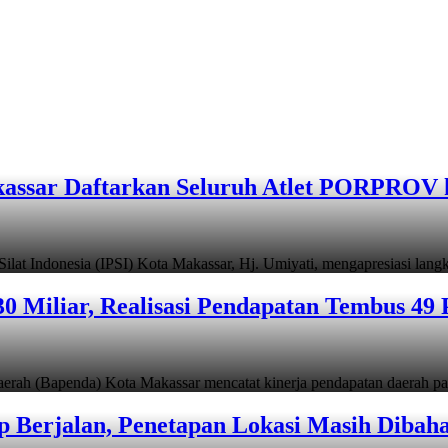
assar Daftarkan Seluruh Atlet PORPROV 
ndonesia (IPSI) Kota Makassar, Hj. Umiyati, mengapresiasi lan
 Miliar, Realisasi Pendapatan Tembus 49 
apenda) Kota Makassar mencatat kinerja pendapatan daerah pad
 Berjalan, Penetapan Lokasi Masih Dibah