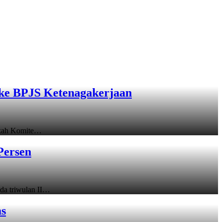
ke BPJS Ketenagakerjaan
gkah Komite…
Persen
a triwulan II…
as