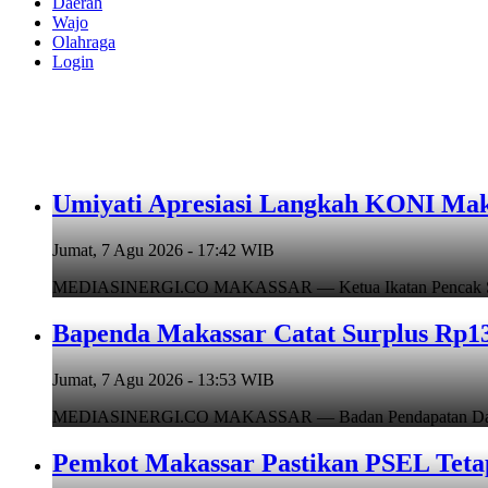
Daerah
Wajo
Olahraga
Login
Umiyati Apresiasi Langkah KONI Mak
Jumat, 7 Agu 2026 - 17:42 WIB
MEDIASINERGI.CO MAKASSAR — Ketua Ikatan Pencak Silat I
Bapenda Makassar Catat Surplus Rp130
Jumat, 7 Agu 2026 - 13:53 WIB
MEDIASINERGI.CO MAKASSAR — Badan Pendapatan Daerah (B
Pemkot Makassar Pastikan PSEL Tetap