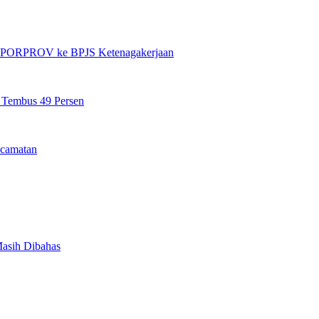
et PORPROV ke BPJS Ketenagakerjaan
n Tembus 49 Persen
camatan
Masih Dibahas