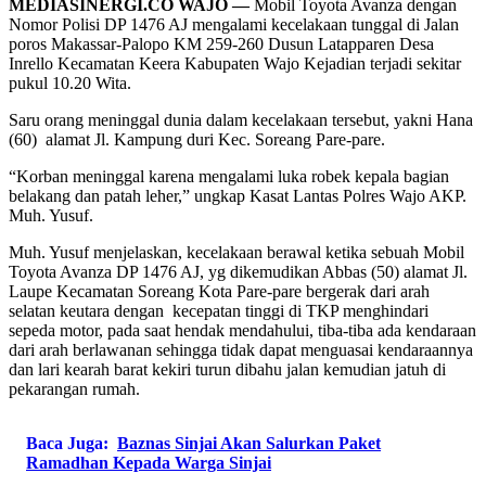
MEDIASINERGI.CO WAJO —
Mobil Toyota Avanza dengan
Nomor Polisi DP 1476 AJ mengalami kecelakaan tunggal di Jalan
poros Makassar-Palopo KM 259-260 Dusun Latapparen Desa
Inrello Kecamatan Keera Kabupaten Wajo Kejadian terjadi sekitar
pukul 10.20 Wita.
Saru orang meninggal dunia dalam kecelakaan tersebut, yakni Hana
(60) alamat Jl. Kampung duri Kec. Soreang Pare-pare.
“Korban meninggal karena mengalami luka robek kepala bagian
belakang dan patah leher,” ungkap Kasat Lantas Polres Wajo AKP.
Muh. Yusuf.
Muh. Yusuf menjelaskan, kecelakaan berawal ketika sebuah Mobil
Toyota Avanza DP 1476 AJ, yg dikemudikan Abbas (50) alamat Jl.
Laupe Kecamatan Soreang Kota Pare-pare bergerak dari arah
selatan keutara dengan kecepatan tinggi di TKP menghindari
sepeda motor, pada saat hendak mendahului, tiba-tiba ada kendaraan
dari arah berlawanan sehingga tidak dapat menguasai kendaraannya
dan lari kearah barat kekiri turun dibahu jalan kemudian jatuh di
pekarangan rumah.
Baca Juga:
Baznas Sinjai Akan Salurkan Paket
Ramadhan Kepada Warga Sinjai