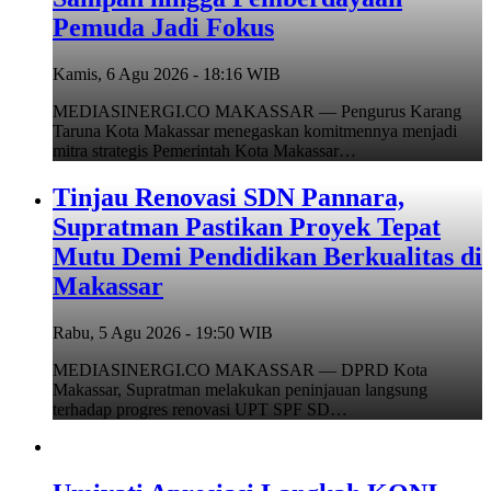
Pemuda Jadi Fokus
Kamis, 6 Agu 2026 - 18:16 WIB
MEDIASINERGI.CO MAKASSAR — Pengurus Karang
Taruna Kota Makassar menegaskan komitmennya menjadi
mitra strategis Pemerintah Kota Makassar…
Tinjau Renovasi SDN Pannara,
Supratman Pastikan Proyek Tepat
Mutu Demi Pendidikan Berkualitas di
Makassar
Rabu, 5 Agu 2026 - 19:50 WIB
MEDIASINERGI.CO MAKASSAR — DPRD Kota
Makassar, Supratman melakukan peninjauan langsung
terhadap progres renovasi UPT SPF SD…