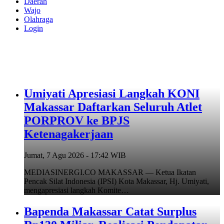
Daerah
Wajo
Olahraga
Login
Umiyati Apresiasi Langkah KONI
Makassar Daftarkan Seluruh Atlet
PORPROV ke BPJS
Ketenagakerjaan
Jumat, 7 Agu 2026 - 17:42 WIB
MEDIASINERGI.CO MAKASSAR — Ketua Ikatan
Pencak Silat Indonesia (IPSI) Kota Makassar, Hj. Umiyati,
mengapresiasi langkah Komite…
Bapenda Makassar Catat Surplus