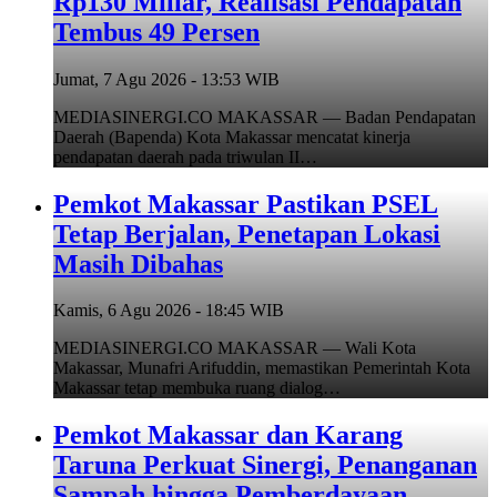
Rp130 Miliar, Realisasi Pendapatan
Tembus 49 Persen
Jumat, 7 Agu 2026 - 13:53 WIB
MEDIASINERGI.CO MAKASSAR — Badan Pendapatan
Daerah (Bapenda) Kota Makassar mencatat kinerja
pendapatan daerah pada triwulan II…
Pemkot Makassar Pastikan PSEL
Tetap Berjalan, Penetapan Lokasi
Masih Dibahas
Kamis, 6 Agu 2026 - 18:45 WIB
MEDIASINERGI.CO MAKASSAR — Wali Kota
Makassar, Munafri Arifuddin, memastikan Pemerintah Kota
Makassar tetap membuka ruang dialog…
Pemkot Makassar dan Karang
Taruna Perkuat Sinergi, Penanganan
Sampah hingga Pemberdayaan