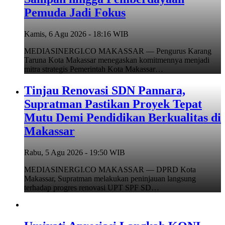
Pemuda Jadi Fokus
Kamis, 6 Agu 2026 - 18:16 WIB
MEDIASINERGI.CO MAKASSAR — Pengurus Karang
Taruna Kota Makassar menegaskan komitmennya menjadi
mitra strategis Pemerintah Kota Makassar…
Tinjau Renovasi SDN Pannara,
Supratman Pastikan Proyek Tepat
Mutu Demi Pendidikan Berkualitas di
Makassar
Rabu, 5 Agu 2026 - 19:50 WIB
MEDIASINERGI.CO MAKASSAR — DPRD Kota
Makassar, Supratman melakukan peninjauan langsung
terhadap progres renovasi UPT SPF SD…