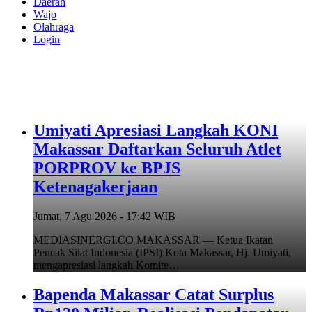
Daerah
Wajo
Olahraga
Login
Umiyati Apresiasi Langkah KONI
Makassar Daftarkan Seluruh Atlet
PORPROV ke BPJS
Ketenagakerjaan
Jumat, 7 Agu 2026 - 17:42 WIB
MEDIASINERGI.CO MAKASSAR — Ketua Ikatan
Pencak Silat Indonesia (IPSI) Kota Makassar, Hj. Umiyati,
mengapresiasi langkah Komite…
Bapenda Makassar Catat Surplus