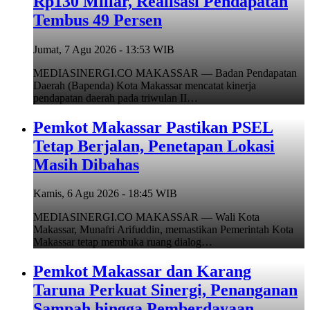
Rp130 Miliar, Realisasi Pendapatan
Tembus 49 Persen
Jumat, 7 Agu 2026 - 13:53 WIB
MEDIASINERGI.CO MAKASSAR — Badan Pendapatan
Daerah (Bapenda) Kota Makassar mencatat kinerja
pendapatan daerah pada triwulan II…
Pemkot Makassar Pastikan PSEL
Tetap Berjalan, Penetapan Lokasi
Masih Dibahas
Kamis, 6 Agu 2026 - 18:45 WIB
MEDIASINERGI.CO MAKASSAR — Wali Kota
Makassar, Munafri Arifuddin, memastikan Pemerintah Kota
Makassar tetap membuka ruang dialog…
Pemkot Makassar dan Karang
Taruna Perkuat Sinergi, Penanganan
Sampah hingga Pemberdayaan