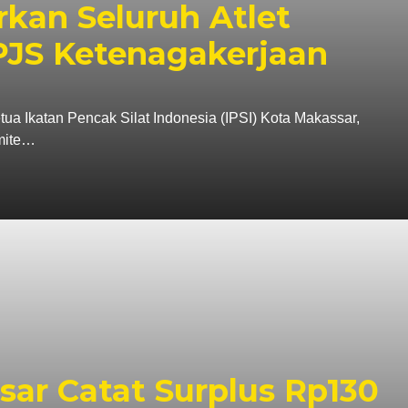
kan Seluruh Atlet
JS Ketenagakerjaan
atan Pencak Silat Indonesia (IPSI) Kota Makassar,
omite…
ar Catat Surplus Rp130