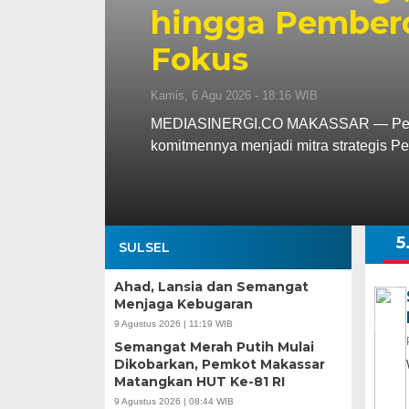
hingga Pember
Fokus
Kamis, 6 Agu 2026 - 18:16 WIB
MEDIASINERGI.CO MAKASSAR — Pengu
komitmennya menjadi mitra strategis 
5
SULSEL
Ahad, Lansia dan Semangat
Menjaga Kebugaran
9 Agustus 2026 | 11:19 WIB
Semangat Merah Putih Mulai
Dikobarkan, Pemkot Makassar
Matangkan HUT Ke-81 RI
9 Agustus 2026 | 08:44 WIB