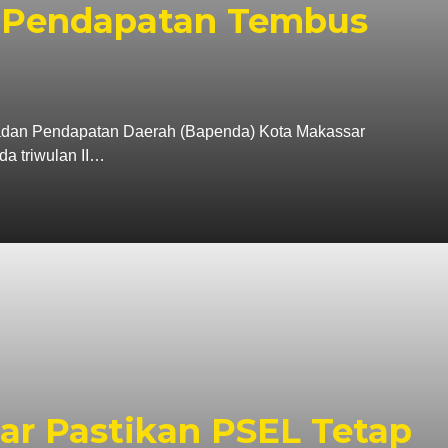
si Pendapatan Tembus
 Pendapatan Daerah (Bapenda) Kota Makassar
da triwulan II…
r Pastikan PSEL Tetap