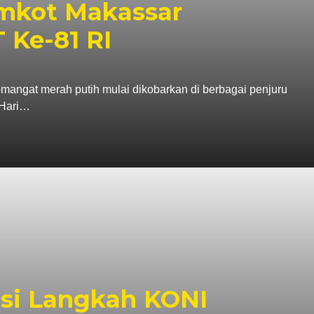
mkot Makassar
Ke-81 RI
t merah putih mulai dikobarkan di berbagai penjuru
 Hari…
asi Langkah KONI