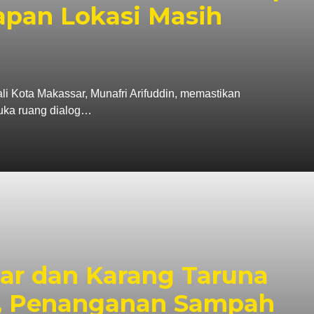
apan Lokasi Masih
ta Makassar, Munafri Arifuddin, memastikan
uka ruang dialog…
r dan Karang Taruna
i, Penanganan Sampah