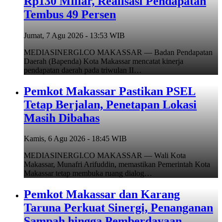
Rp130 Miliar, Realisasi Pendapatan
Tembus 49 Persen
Jumat, 7 Agu 2026 - 13:53 WIB
MEDIASINERGI.CO MAKASSAR — Badan Pendapatan
Daerah (Bapenda) Kota Makassar mencatat kinerja
pendapatan daerah pada triwulan II…
Pemkot Makassar Pastikan PSEL
Tetap Berjalan, Penetapan Lokasi
Masih Dibahas
Kamis, 6 Agu 2026 - 18:45 WIB
MEDIASINERGI.CO MAKASSAR — Wali Kota
Makassar, Munafri Arifuddin, memastikan Pemerintah Kota
Makassar tetap membuka ruang dialog…
Pemkot Makassar dan Karang
Taruna Perkuat Sinergi, Penanganan
Sampah hingga Pemberdayaan