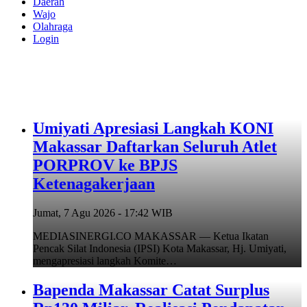
Daerah
Wajo
Olahraga
Login
Umiyati Apresiasi Langkah KONI
Makassar Daftarkan Seluruh Atlet
PORPROV ke BPJS
Ketenagakerjaan
Jumat, 7 Agu 2026 - 17:42 WIB
MEDIASINERGI.CO MAKASSAR — Ketua Ikatan
Pencak Silat Indonesia (IPSI) Kota Makassar, Hj. Umiyati,
mengapresiasi langkah Komite…
Bapenda Makassar Catat Surplus