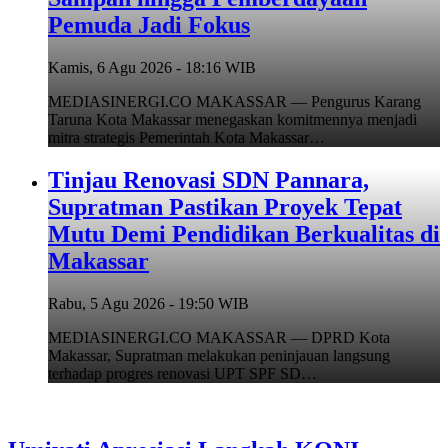
Pemuda Jadi Fokus
Kamis, 6 Agu 2026 - 18:16 WIB
MEDIASINERGI.CO MAKASSAR — Pengurus Karang
Taruna Kota Makassar menegaskan komitmennya menjadi
mitra strategis Pemerintah Kota Makassar…
Tinjau Renovasi SDN Pannara,
Supratman Pastikan Proyek Tepat
Mutu Demi Pendidikan Berkualitas di
Makassar
Rabu, 5 Agu 2026 - 19:50 WIB
MEDIASINERGI.CO MAKASSAR — DPRD Kota
Makassar, Supratman melakukan peninjauan langsung
terhadap progres renovasi UPT SPF SD…