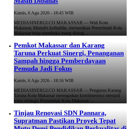
Masih Dibahas
Kamis, 6 Agu 2026 - 18:45 WIB
MEDIASINERGI.CO MAKASSAR — Wali Kota
Makassar, Munafri Arifuddin, memastikan Pemerintah Kota
Makassar tetap membuka ruang dialog…
Pemkot Makassar dan Karang
Taruna Perkuat Sinergi, Penanganan
Sampah hingga Pemberdayaan
Pemuda Jadi Fokus
Kamis, 6 Agu 2026 - 18:16 WIB
MEDIASINERGI.CO MAKASSAR — Pengurus Karang
Taruna Kota Makassar menegaskan komitmennya menjadi
mitra strategis Pemerintah Kota Makassar…
Tinjau Renovasi SDN Pannara,
Supratman Pastikan Proyek Tepat
Mutu Demi Pendidikan Berkualitas di