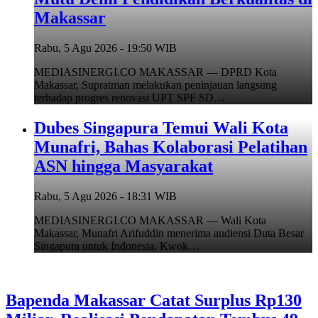
Makassar
Rabu, 5 Agu 2026 - 19:50 WIB
MEDIASINERGI.CO MAKASSAR — DPRD Kota
Makassar, Supratman melakukan peninjauan langsung
terhadap progres renovasi UPT SPF SD…
Dubes Singapura Temui Wali Kota
Munafri, Bahas Kolaborasi Pelatihan
ASN hingga Masyarakat
Rabu, 5 Agu 2026 - 18:31 WIB
MEDIASINERGI.CO MAKASSAR — Wali Kota
Makassar, Munafri Arifuddin menerima audiensi Duta Besar
Singapura untuk Indonesia, Kwok…
Bapenda Makassar Catat Surplus Rp130