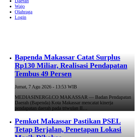
Daerah
Wajo
Olahraga
Login
Bapenda Makassar Catat Surplus
Rp130 Miliar, Realisasi Pendapatan
Tembus 49 Persen
Jumat, 7 Agu 2026 - 13:53 WIB
MEDIASINERGI.CO MAKASSAR — Badan Pendapatan
Daerah (Bapenda) Kota Makassar mencatat kinerja
pendapatan daerah pada triwulan II…
Pemkot Makassar Pastikan PSEL
Tetap Berjalan, Penetapan Lokasi