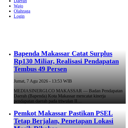
Daerah
Wajo
Olahraga
Login
Bapenda Makassar Catat Surplus
Rp130 Miliar, Realisasi Pendapatan
Tembus 49 Persen
Jumat, 7 Agu 2026 - 13:53 WIB
MEDIASINERGI.CO MAKASSAR — Badan Pendapatan
Daerah (Bapenda) Kota Makassar mencatat kinerja
pendapatan daerah pada triwulan II…
Pemkot Makassar Pastikan PSEL
Tetap Berjalan, Penetapan Lokasi