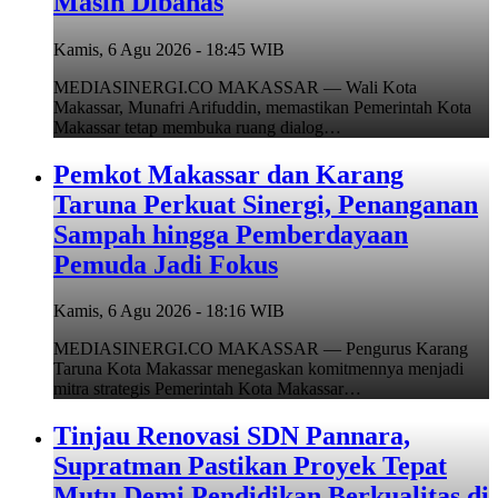
Masih Dibahas
Kamis, 6 Agu 2026 - 18:45 WIB
MEDIASINERGI.CO MAKASSAR — Wali Kota
Makassar, Munafri Arifuddin, memastikan Pemerintah Kota
Makassar tetap membuka ruang dialog…
Pemkot Makassar dan Karang
Taruna Perkuat Sinergi, Penanganan
Sampah hingga Pemberdayaan
Pemuda Jadi Fokus
Kamis, 6 Agu 2026 - 18:16 WIB
MEDIASINERGI.CO MAKASSAR — Pengurus Karang
Taruna Kota Makassar menegaskan komitmennya menjadi
mitra strategis Pemerintah Kota Makassar…
Tinjau Renovasi SDN Pannara,
Supratman Pastikan Proyek Tepat
Mutu Demi Pendidikan Berkualitas di