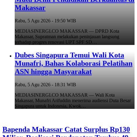
Makassar
Rabu, 5 Agu 2026 - 19:50 WIB
MEDIASINERGI.CO MAKASSAR — DPRD Kota
Makassar, Supratman melakukan peninjauan langsung
terhadap progres renovasi UPT SPF SD…
Dubes Singapura Temui Wali Kota
Munafri, Bahas Kolaborasi Pelatihan
ASN hingga Masyarakat
Rabu, 5 Agu 2026 - 18:31 WIB
MEDIASINERGI.CO MAKASSAR — Wali Kota
Makassar, Munafri Arifuddin menerima audiensi Duta Besar
Singapura untuk Indonesia, Kwok…
Bapenda Makassar Catat Surplus Rp130