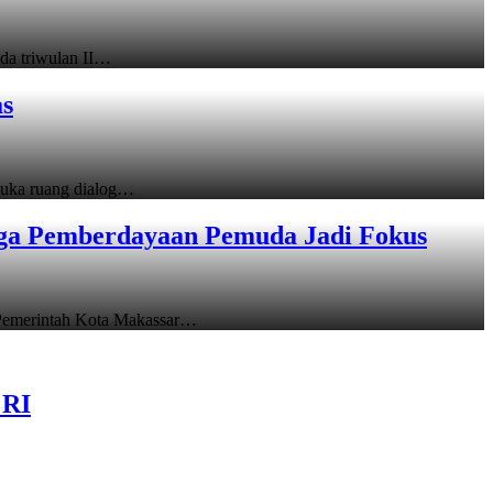
a triwulan II…
as
uka ruang dialog…
gga Pemberdayaan Pemuda Jadi Fokus
emerintah Kota Makassar…
 RI