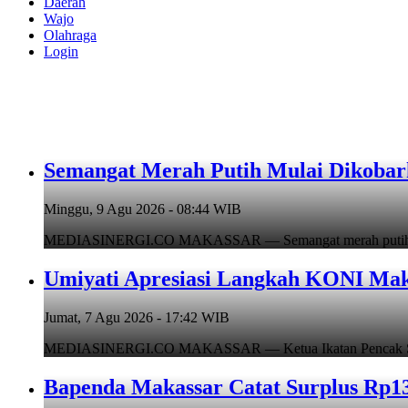
Daerah
Wajo
Olahraga
Login
Semangat Merah Putih Mulai Dikoba
Minggu, 9 Agu 2026 - 08:44 WIB
MEDIASINERGI.CO MAKASSAR — Semangat merah putih mulai
Umiyati Apresiasi Langkah KONI Mak
Jumat, 7 Agu 2026 - 17:42 WIB
MEDIASINERGI.CO MAKASSAR — Ketua Ikatan Pencak Silat I
Bapenda Makassar Catat Surplus Rp130