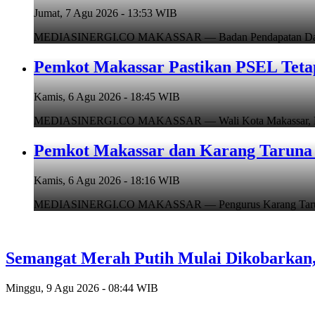
Jumat, 7 Agu 2026 - 13:53 WIB
MEDIASINERGI.CO MAKASSAR — Badan Pendapatan Daerah (B
Pemkot Makassar Pastikan PSEL Tetap
Kamis, 6 Agu 2026 - 18:45 WIB
MEDIASINERGI.CO MAKASSAR — Wali Kota Makassar, Munafr
Pemkot Makassar dan Karang Taruna 
Kamis, 6 Agu 2026 - 18:16 WIB
MEDIASINERGI.CO MAKASSAR — Pengurus Karang Taruna Ko
Semangat Merah Putih Mulai Dikobarka
Minggu, 9 Agu 2026 - 08:44 WIB