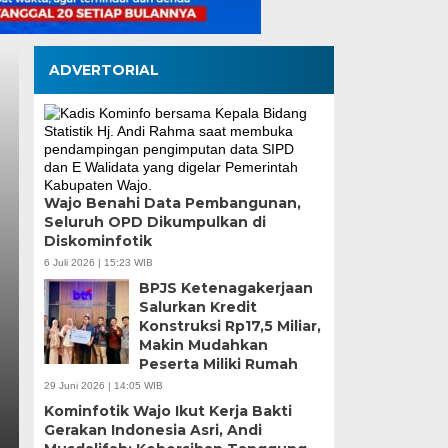
ADVERTORIAL
Wajo Benahi Data Pembangunan,
Seluruh OPD Dikumpulkan di
Wali Kota Munafri D
Diskominfotik
Pangan Tinjau Kesi
6 Juli 2026 | 15:23 WIB
BPJS Ketenagakerjaan
Nelayan Merah Putih
Salurkan Kredit
Konstruksi Rp17,5 Miliar,
Makin Mudahkan
Rabu, 5 Agu 2026 - 07:32 WIB
Peserta Miliki Rumah
MEDIASINERGI.CO MAKASSAR — Wali Kota Makassar,
29 Juni 2026 | 14:05 WIB
Koordinator Bidang Pangan, Zulkifli Hasan, meninja
Kominfotik Wajo Ikut Kerja Bakti
Gerakan Indonesia Asri, Andi