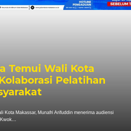
a Temui Wali Kota
Kolaborasi Pelatihan
syarakat
ta Makassar, Munafri Arifuddin menerima audiensi
a, Kwok…