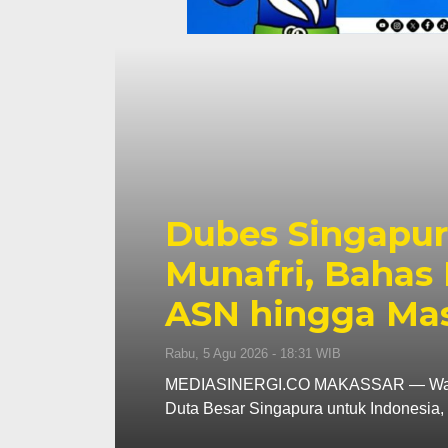
na
ah
Dubes Singapur
i
Munafri, Bahas 
ASN hingga Ma
Rabu, 5 Agu 2026 - 18:31 WIB
an
MEDIASINERGI.CO MAKASSAR — Wali Ko
Duta Besar Singapura untuk Indonesi