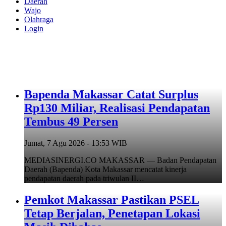
Daerah
Wajo
Olahraga
Login
Bapenda Makassar Catat Surplus
Rp130 Miliar, Realisasi Pendapatan
Tembus 49 Persen
Jumat, 7 Agu 2026 - 13:53 WIB
MEDIASINERGI.CO MAKASSAR — Badan Pendapatan
Daerah (Bapenda) Kota Makassar mencatat kinerja
pendapatan daerah pada triwulan II…
Pemkot Makassar Pastikan PSEL
Tetap Berjalan, Penetapan Lokasi