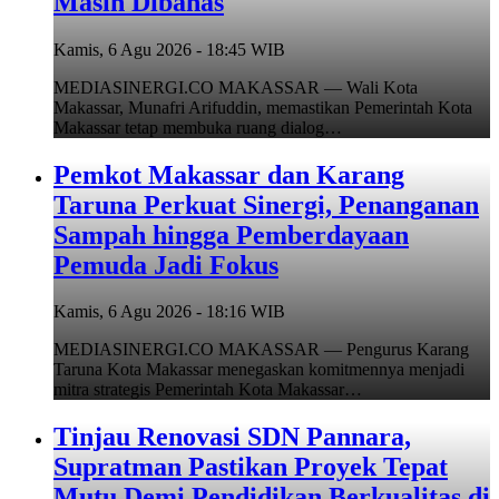
Masih Dibahas
Kamis, 6 Agu 2026 - 18:45 WIB
MEDIASINERGI.CO MAKASSAR — Wali Kota
Makassar, Munafri Arifuddin, memastikan Pemerintah Kota
Makassar tetap membuka ruang dialog…
Pemkot Makassar dan Karang
Taruna Perkuat Sinergi, Penanganan
Sampah hingga Pemberdayaan
Pemuda Jadi Fokus
Kamis, 6 Agu 2026 - 18:16 WIB
MEDIASINERGI.CO MAKASSAR — Pengurus Karang
Taruna Kota Makassar menegaskan komitmennya menjadi
mitra strategis Pemerintah Kota Makassar…
Tinjau Renovasi SDN Pannara,
Supratman Pastikan Proyek Tepat
Mutu Demi Pendidikan Berkualitas di