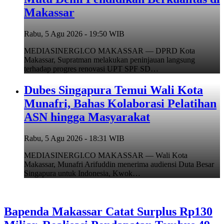
Makassar
Rabu, 5 Agu 2026 - 19:50 WIB
MEDIASINERGI.CO MAKASSAR — DPRD Kota
Makassar, Supratman melakukan peninjauan langsung
terhadap progres renovasi UPT SPF SD…
Dubes Singapura Temui Wali Kota
Munafri, Bahas Kolaborasi Pelatihan
ASN hingga Masyarakat
Rabu, 5 Agu 2026 - 18:31 WIB
MEDIASINERGI.CO MAKASSAR — Wali Kota
Makassar, Munafri Arifuddin menerima audiensi Duta Besar
Singapura untuk Indonesia, Kwok…
Bapenda Makassar Catat Surplus Rp130