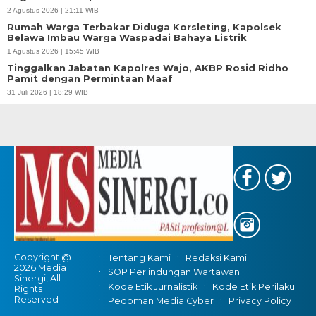
2 Agustus 2026 | 21:11 WIB
Rumah Warga Terbakar Diduga Korsleting, Kapolsek
Belawa Imbau Warga Waspadai Bahaya Listrik
1 Agustus 2026 | 15:45 WIB
Tinggalkan Jabatan Kapolres Wajo, AKBP Rosid Ridho
Pamit dengan Permintaan Maaf
31 Juli 2026 | 18:29 WIB
Copyright @
Tentang Kami
Redaksi Kami
2026 Media
SOP Perlindungan Wartawan
Sinergi, All
Kode Etik Jurnalistik
Kode Etik Perilaku
Rights
Reserved
Pedoman Media Cyber
Privacy Policy