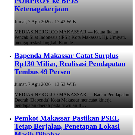
PORPROV ke BPJS
Ketenagakerjaan
Jumat, 7 Agu 2026 - 17:42 WIB
MEDIASINERGI.CO MAKASSAR — Ketua Ikatan
Pencak Silat Indonesia (IPSI) Kota Makassar, Hj. Umiyati,
mengapresiasi langkah Komite…
Bapenda Makassar Catat Surplus
Rp130 Miliar, Realisasi Pendapatan
Tembus 49 Persen
Jumat, 7 Agu 2026 - 13:53 WIB
MEDIASINERGI.CO MAKASSAR — Badan Pendapatan
Daerah (Bapenda) Kota Makassar mencatat kinerja
pendapatan daerah pada triwulan II…
Pemkot Makassar Pastikan PSEL
Tetap Berjalan, Penetapan Lokasi
Masih Dibahas