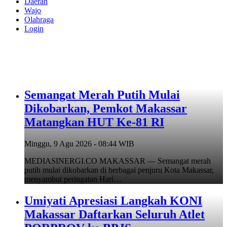
Daerah
Wajo
Olahraga
Login
Semangat Merah Putih Mulai
Dikobarkan, Pemkot Makassar
Matangkan HUT Ke-81 RI
Minggu, 9 Agu 2026 - 08:44 WIB
MEDIASINERGI.CO MAKASSAR — Semangat merah
putih mulai dikobarkan di berbagai penjuru Kota Makassar,
menyambut peringatan Hari…
Umiyati Apresiasi Langkah KONI
Makassar Daftarkan Seluruh Atlet