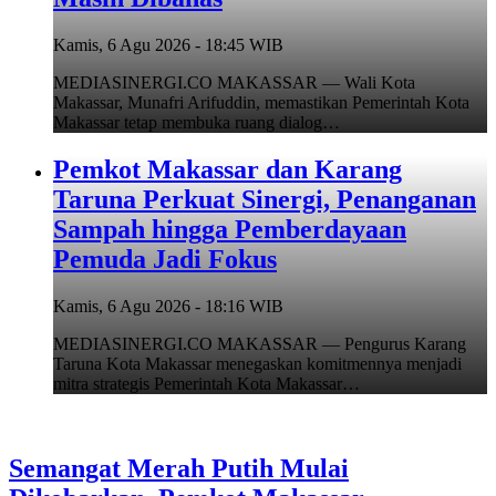
Kamis, 6 Agu 2026 - 18:45 WIB
MEDIASINERGI.CO MAKASSAR — Wali Kota
Makassar, Munafri Arifuddin, memastikan Pemerintah Kota
Makassar tetap membuka ruang dialog…
Pemkot Makassar dan Karang
Taruna Perkuat Sinergi, Penanganan
Sampah hingga Pemberdayaan
Pemuda Jadi Fokus
Kamis, 6 Agu 2026 - 18:16 WIB
MEDIASINERGI.CO MAKASSAR — Pengurus Karang
Taruna Kota Makassar menegaskan komitmennya menjadi
mitra strategis Pemerintah Kota Makassar…
Semangat Merah Putih Mulai