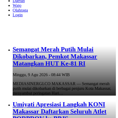
Daerah
Wajo
Olahraga
Login
Semangat Merah Putih Mulai
Dikobarkan, Pemkot Makassar
Matangkan HUT Ke-81 RI
Minggu, 9 Agu 2026 - 08:44 WIB
MEDIASINERGI.CO MAKASSAR — Semangat merah
putih mulai dikobarkan di berbagai penjuru Kota Makassar,
menyambut peringatan Hari…
Umiyati Apresiasi Langkah KONI
Makassar Daftarkan Seluruh Atlet