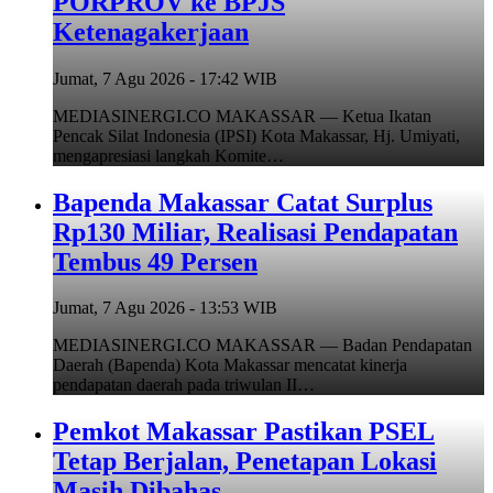
PORPROV ke BPJS
Ketenagakerjaan
Jumat, 7 Agu 2026 - 17:42 WIB
MEDIASINERGI.CO MAKASSAR — Ketua Ikatan
Pencak Silat Indonesia (IPSI) Kota Makassar, Hj. Umiyati,
mengapresiasi langkah Komite…
Bapenda Makassar Catat Surplus
Rp130 Miliar, Realisasi Pendapatan
Tembus 49 Persen
Jumat, 7 Agu 2026 - 13:53 WIB
MEDIASINERGI.CO MAKASSAR — Badan Pendapatan
Daerah (Bapenda) Kota Makassar mencatat kinerja
pendapatan daerah pada triwulan II…
Pemkot Makassar Pastikan PSEL
Tetap Berjalan, Penetapan Lokasi
Masih Dibahas