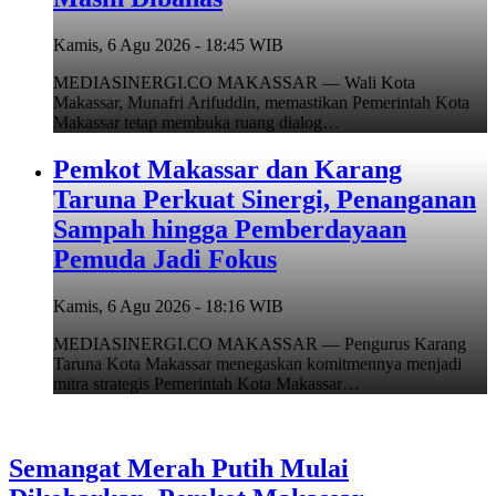
Kamis, 6 Agu 2026 - 18:45 WIB
MEDIASINERGI.CO MAKASSAR — Wali Kota
Makassar, Munafri Arifuddin, memastikan Pemerintah Kota
Makassar tetap membuka ruang dialog…
Pemkot Makassar dan Karang
Taruna Perkuat Sinergi, Penanganan
Sampah hingga Pemberdayaan
Pemuda Jadi Fokus
Kamis, 6 Agu 2026 - 18:16 WIB
MEDIASINERGI.CO MAKASSAR — Pengurus Karang
Taruna Kota Makassar menegaskan komitmennya menjadi
mitra strategis Pemerintah Kota Makassar…
Semangat Merah Putih Mulai