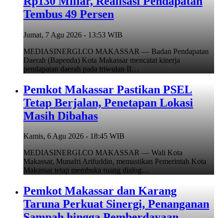
Rp130 Miliar, Realisasi Pendapatan
Tembus 49 Persen
Jumat, 7 Agu 2026 - 13:53 WIB
MEDIASINERGI.CO MAKASSAR — Badan Pendapatan
Daerah (Bapenda) Kota Makassar mencatat kinerja
pendapatan daerah pada triwulan II…
Pemkot Makassar Pastikan PSEL
Tetap Berjalan, Penetapan Lokasi
Masih Dibahas
Kamis, 6 Agu 2026 - 18:45 WIB
MEDIASINERGI.CO MAKASSAR — Wali Kota
Makassar, Munafri Arifuddin, memastikan Pemerintah Kota
Makassar tetap membuka ruang dialog…
Pemkot Makassar dan Karang
Taruna Perkuat Sinergi, Penanganan
Sampah hingga Pemberdayaan