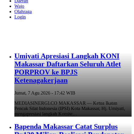
Daerah
Wajo
Olahraga
Login
Umiyati Apresiasi Langkah KONI
Makassar Daftarkan Seluruh Atlet
PORPROV ke BPJS
Ketenagakerjaan
Jumat, 7 Agu 2026 - 17:42 WIB
MEDIASINERGI.CO MAKASSAR — Ketua Ikatan
Pencak Silat Indonesia (IPSI) Kota Makassar, Hj. Umiyati,
mengapresiasi langkah Komite…
Bapenda Makassar Catat Surplus