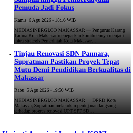
Pemuda Jadi Fokus
Kamis, 6 Agu 2026 - 18:16 WIB
MEDIASINERGI.CO MAKASSAR — Pengurus Karang
Taruna Kota Makassar menegaskan komitmennya menjadi
mitra strategis Pemerintah Kota Makassar…
Tinjau Renovasi SDN Pannara,
Supratman Pastikan Proyek Tepat
Mutu Demi Pendidikan Berkualitas di
Makassar
Rabu, 5 Agu 2026 - 19:50 WIB
MEDIASINERGI.CO MAKASSAR — DPRD Kota
Makassar, Supratman melakukan peninjauan langsung
terhadap progres renovasi UPT SPF SD…