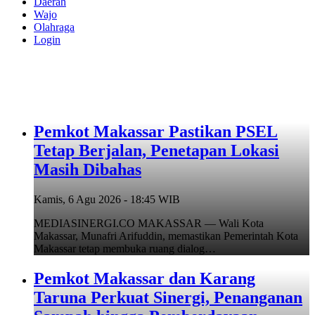
Daerah
Wajo
Olahraga
Login
Pemkot Makassar Pastikan PSEL
Tetap Berjalan, Penetapan Lokasi
Masih Dibahas
Kamis, 6 Agu 2026 - 18:45 WIB
MEDIASINERGI.CO MAKASSAR — Wali Kota
Makassar, Munafri Arifuddin, memastikan Pemerintah Kota
Makassar tetap membuka ruang dialog…
Pemkot Makassar dan Karang
Taruna Perkuat Sinergi, Penanganan