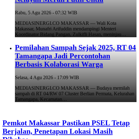
Rabu, 5 Agu 2026 - 07:32 WIB
MEDIASINERGI.CO MAKASSAR — Wali Kota
Makassar, Munafri Arifuddin mendampingi Menteri
Koordinator Bidang Pangan, Zulkifli Hasan, meninjau…
Pemilahan Sampah Sejak 2025, RT 04
Tamangapa Jadi Percontohan
Berbasis Kolaborasi Warga
Selasa, 4 Agu 2026 - 17:09 WIB
MEDIASINERGI.CO MAKASSAR — Budaya memilah
sampah di RT 04/RW 07 Cluster Berlian Permata, Kelurahan
Tamangapa, Kecamatan…
Pemkot Makassar Pastikan PSEL Tetap
Berjalan, Penetapan Lokasi Masih