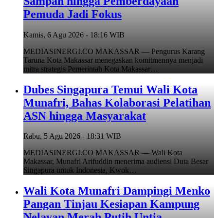
Sampah hingga Pemberdayaan
Pemuda Jadi Fokus
Kamis, 6 Agu 2026 - 18:16 WIB
MEDIASINERGI.CO MAKASSAR — Pengurus Karang
Taruna Kota Makassar menegaskan komitmennya menjadi
mitra strategis Pemerintah Kota Makassar…
Dubes Singapura Temui Wali Kota
Munafri, Bahas Kolaborasi Pelatihan
ASN hingga Masyarakat
Rabu, 5 Agu 2026 - 18:31 WIB
MEDIASINERGI.CO MAKASSAR — Wali Kota
Makassar, Munafri Arifuddin menerima audiensi Duta Besar
Singapura untuk Indonesia, Kwok…
Wali Kota Munafri Dampingi Menko
Pangan Tinjau Kesiapan Kampung
Nelayan Merah Putih Untia