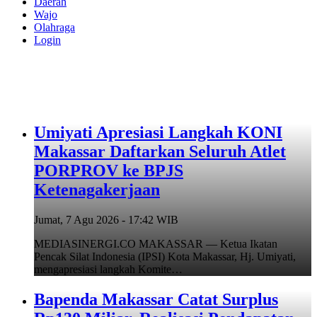
Daerah
Wajo
Olahraga
Login
Umiyati Apresiasi Langkah KONI
Makassar Daftarkan Seluruh Atlet
PORPROV ke BPJS
Ketenagakerjaan
Jumat, 7 Agu 2026 - 17:42 WIB
MEDIASINERGI.CO MAKASSAR — Ketua Ikatan
Pencak Silat Indonesia (IPSI) Kota Makassar, Hj. Umiyati,
mengapresiasi langkah Komite…
Bapenda Makassar Catat Surplus