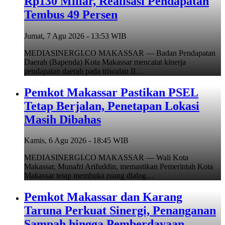
Rp130 Miliar, Realisasi Pendapatan
Tembus 49 Persen
Jumat, 7 Agu 2026 - 13:53 WIB
MEDIASINERGI.CO MAKASSAR — Badan Pendapatan
Daerah (Bapenda) Kota Makassar mencatat kinerja
pendapatan daerah pada triwulan II…
Pemkot Makassar Pastikan PSEL
Tetap Berjalan, Penetapan Lokasi
Masih Dibahas
Kamis, 6 Agu 2026 - 18:45 WIB
MEDIASINERGI.CO MAKASSAR — Wali Kota
Makassar, Munafri Arifuddin, memastikan Pemerintah Kota
Makassar tetap membuka ruang dialog…
Pemkot Makassar dan Karang
Taruna Perkuat Sinergi, Penanganan
Sampah hingga Pemberdayaan