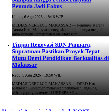
Pemuda Jadi Fokus
Kamis, 6 Agu 2026 - 18:16 WIB
MEDIASINERGI.CO MAKASSAR — Pengurus Karang
Taruna Kota Makassar menegaskan komitmennya menjadi
mitra strategis Pemerintah Kota Makassar…
Tinjau Renovasi SDN Pannara,
Supratman Pastikan Proyek Tepat
Mutu Demi Pendidikan Berkualitas di
Makassar
Rabu, 5 Agu 2026 - 19:50 WIB
MEDIASINERGI.CO MAKASSAR — DPRD Kota
Makassar, Supratman melakukan peninjauan langsung
terhadap progres renovasi UPT SPF SD…