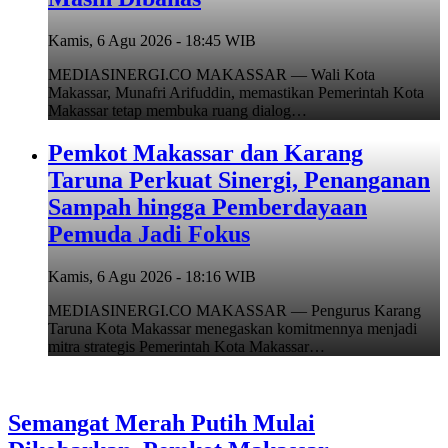
Kamis, 6 Agu 2026 - 18:45 WIB
MEDIASINERGI.CO MAKASSAR — Wali Kota
Makassar, Munafri Arifuddin, memastikan Pemerintah Kota
Makassar tetap membuka ruang dialog…
Pemkot Makassar dan Karang
Taruna Perkuat Sinergi, Penanganan
Sampah hingga Pemberdayaan
Pemuda Jadi Fokus
Kamis, 6 Agu 2026 - 18:16 WIB
MEDIASINERGI.CO MAKASSAR — Pengurus Karang
Taruna Kota Makassar menegaskan komitmennya menjadi
mitra strategis Pemerintah Kota Makassar…
Semangat Merah Putih Mulai