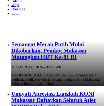
Daerah
Wajo
Olahraga
Login
Semangat Merah Putih Mulai
Dikobarkan, Pemkot Makassar
Matangkan HUT Ke-81 RI
Minggu, 9 Agu 2026 - 08:44 WIB
MEDIASINERGI.CO MAKASSAR — Semangat merah
putih mulai dikobarkan di berbagai penjuru Kota Makassar,
menyambut peringatan Hari…
Umiyati Apresiasi Langkah KONI
Makassar Daftarkan Seluruh Atlet