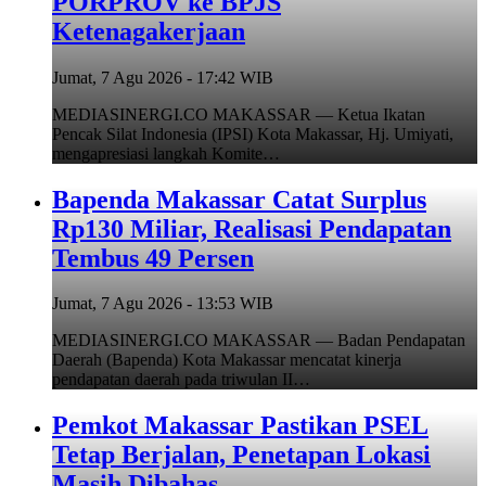
PORPROV ke BPJS
Ketenagakerjaan
Jumat, 7 Agu 2026 - 17:42 WIB
MEDIASINERGI.CO MAKASSAR — Ketua Ikatan
Pencak Silat Indonesia (IPSI) Kota Makassar, Hj. Umiyati,
mengapresiasi langkah Komite…
Bapenda Makassar Catat Surplus
Rp130 Miliar, Realisasi Pendapatan
Tembus 49 Persen
Jumat, 7 Agu 2026 - 13:53 WIB
MEDIASINERGI.CO MAKASSAR — Badan Pendapatan
Daerah (Bapenda) Kota Makassar mencatat kinerja
pendapatan daerah pada triwulan II…
Pemkot Makassar Pastikan PSEL
Tetap Berjalan, Penetapan Lokasi
Masih Dibahas