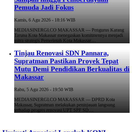
Pemuda Jadi Fokus
Kamis, 6 Agu 2026 - 18:16 WIB
MEDIASINERGI.CO MAKASSAR — Pengurus Karang
Taruna Kota Makassar menegaskan komitmennya menjadi
mitra strategis Pemerintah Kota Makassar…
Tinjau Renovasi SDN Pannara,
Supratman Pastikan Proyek Tepat
Mutu Demi Pendidikan Berkualitas di
Makassar
Rabu, 5 Agu 2026 - 19:50 WIB
MEDIASINERGI.CO MAKASSAR — DPRD Kota
Makassar, Supratman melakukan peninjauan langsung
terhadap progres renovasi UPT SPF SD…