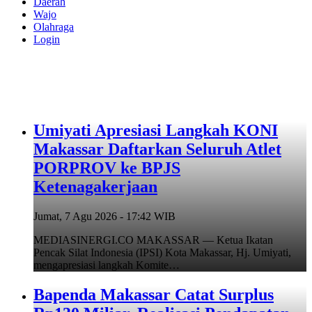
Daerah
Wajo
Olahraga
Login
Umiyati Apresiasi Langkah KONI
Makassar Daftarkan Seluruh Atlet
PORPROV ke BPJS
Ketenagakerjaan
Jumat, 7 Agu 2026 - 17:42 WIB
MEDIASINERGI.CO MAKASSAR — Ketua Ikatan
Pencak Silat Indonesia (IPSI) Kota Makassar, Hj. Umiyati,
mengapresiasi langkah Komite…
Bapenda Makassar Catat Surplus