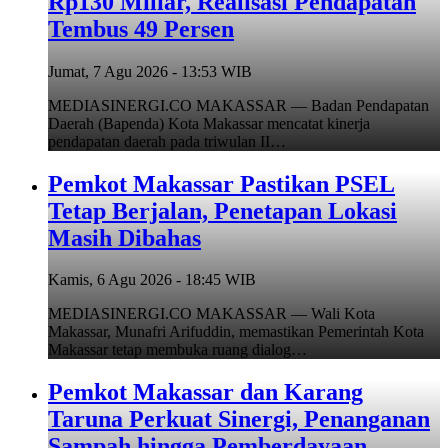
Rp130 Miliar, Realisasi Pendapatan
Tembus 49 Persen
Jumat, 7 Agu 2026 - 13:53 WIB
MEDIASINERGI.CO MAKASSAR — Badan Pendapatan
Daerah (Bapenda) Kota Makassar mencatat kinerja
pendapatan daerah pada triwulan II…
Pemkot Makassar Pastikan PSEL
Tetap Berjalan, Penetapan Lokasi
Masih Dibahas
Kamis, 6 Agu 2026 - 18:45 WIB
MEDIASINERGI.CO MAKASSAR — Wali Kota
Makassar, Munafri Arifuddin, memastikan Pemerintah Kota
Makassar tetap membuka ruang dialog…
Pemkot Makassar dan Karang
Taruna Perkuat Sinergi, Penanganan
Sampah hingga Pemberdayaan